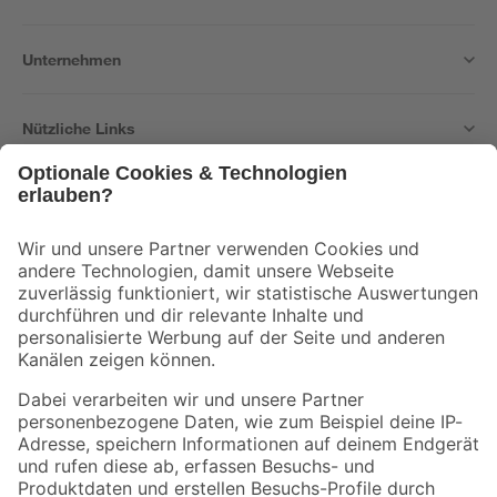
Unternehmen
Nützliche Links
Bleib auf dem Laufenden mit unserem Newsletter
Der toom Newsletter: Keine Angebote und Aktionen mehr verpassen!
Zur Newsletter Anmeldung
Folge uns
Zahlungsarten
Versandarten