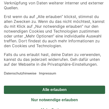
Sicher einkaufen
Jetzt die toom-App herunterladen
Alle Preisangaben in EUR inkl. gesetzl. MwSt.. Die dargestellten Angebote sind unter
Umständen nicht in allen Märkten verfügbar. Die angegebenen Verfügbarkeiten beziehen
sich auf den unter "Mein Markt" ausgewählten toom Baumarkt. Alle Angebote und
Produkte nur solange der Vorrat reicht.
*Paketversand ab 59 € versandkostenfrei, gilt nicht für Artikel mit Speditionsversand, hier
fallen zusätzliche Versandkosten an.
Datenschutz
Privatsphäre
Impressum
AGB
Nutzungsbedingungen
Widerrufsrecht
Vertrag widerrufen
Barrierefreiheit