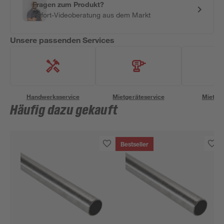
Fragen zum Produkt?
Sofort-Videoberatung aus dem Markt
Unsere passenden Services
Handwerksservice
Mietgeräteservice
Miettra
Häufig dazu gekauft
Bestseller