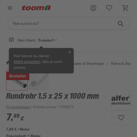
Mein Markt:
Troisdorf
✕
Hier kannst du deinen
, falls er nicht
Markt anpassen
/
Werkstatt & Maschinen
/
Eisenwaren & Beschläge
/
Rohre & Stange
stimmt.
Bestseller
Rundrohr 1,5 x 25 x 1000 mm
Produktdetails
| Artikelnummer
:
1708575
7
,
89
€
7,89 € / Meter
Paketinhalt:
1 Meter