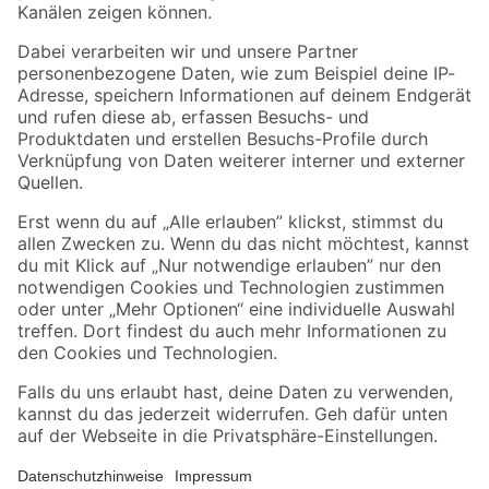
Folge uns
Zahlungsarten
Versandarten
Sicher einkaufen
Jetzt die toom-App herunterladen
Alle Preisangaben in EUR inkl. gesetzl. MwSt.. Die dargestellten Angebote sind unter
Umständen nicht in allen Märkten verfügbar. Die angegebenen Verfügbarkeiten beziehen
sich auf den unter "Mein Markt" ausgewählten toom Baumarkt. Alle Angebote und
Produkte nur solange der Vorrat reicht.
*Paketversand ab 59 € versandkostenfrei, gilt nicht für Artikel mit Speditionsversand, hier