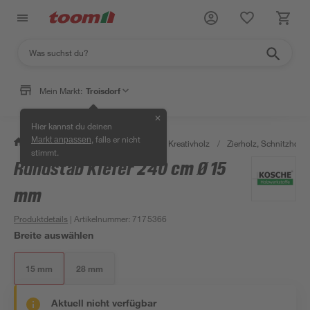
Mein Markt:
Troisdorf
✕
Hier kannst du deinen
, falls er nicht
Markt anpassen
/
Bauen & Renovieren
/
Holz
/
Kreativholz
/
Zierholz, Schnitzholz 
stimmt.
Rundstab Kiefer 240 cm Ø 15
mm
Produktdetails
| Artikelnummer
:
7175366
Breite auswählen
15 mm
28 mm
Aktuell nicht verfügbar