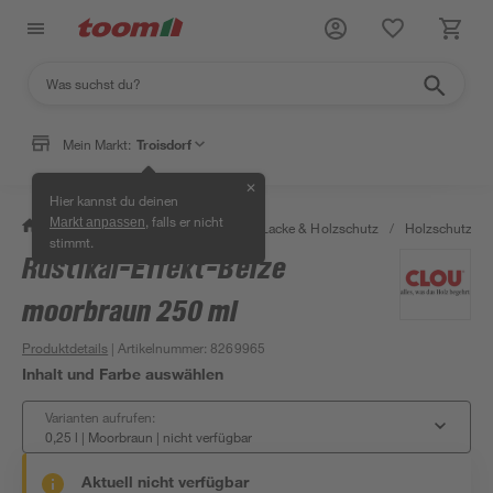
Mein Markt:
Troisdorf
✕
Hier kannst du deinen
, falls er nicht
Markt anpassen
/
Bauen & Renovieren
/
Farben, Lacke & Holzschutz
/
Holzschutz & 
stimmt.
Rustikal-Effekt-Beize
moorbraun 250 ml
Produktdetails
| Artikelnummer
:
8269965
Inhalt und Farbe auswählen
Varianten aufrufen:
0,25 l | Moorbraun
|
nicht verfügbar
Aktuell nicht verfügbar