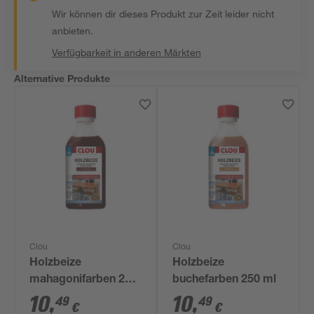
Wir können dir dieses Produkt zur Zeit leider nicht
anbieten.
Verfügbarkeit in anderen Märkten
Alternative Produkte
Clou
Clou
Holzbeize
Holzbeize
mahagonifarben 250
buchefarben 250 ml
ml
10
,
10
,
49
49
€
€