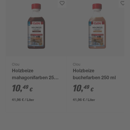
Clou
Clou
Holzbeize
Holzbeize
mahagonifarben 250
buchefarben 250 ml
ml
10
,
10
,
49
49
€
€
41,96 € / Liter
41,96 € / Liter