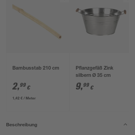
Bambusstab 210 cm
Pflanzgefäß Zink
silbern Ø 35 cm
2
,
9
,
99
99
€
€
1,42 € / Meter
Beschreibung