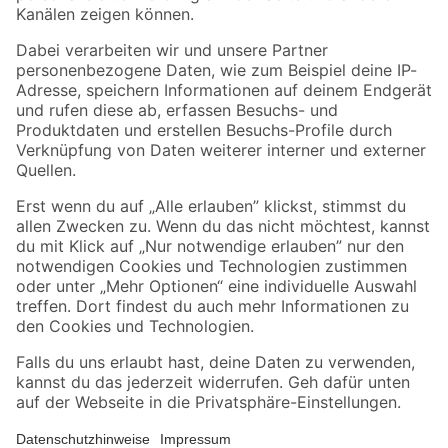
Folge uns
Zahlungsarten
Versandarten
Sicher einkaufen
Jetzt die toom-App herunterladen
Alle Preisangaben in EUR inkl. gesetzl. MwSt.. Die dargestellten Angebote sind unter
Umständen nicht in allen Märkten verfügbar. Die angegebenen Verfügbarkeiten beziehen
sich auf den unter "Mein Markt" ausgewählten toom Baumarkt. Alle Angebote und
Produkte nur solange der Vorrat reicht.