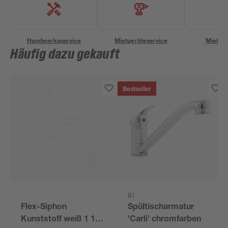
Handwerksservice
Mietgeräteservice
Miettra
Häufig dazu gekauft
Bestseller
B1
Flex-Siphon
Spültischarmatur
Kunststoff weiß 1 1/2'
'Carli' chromfarben