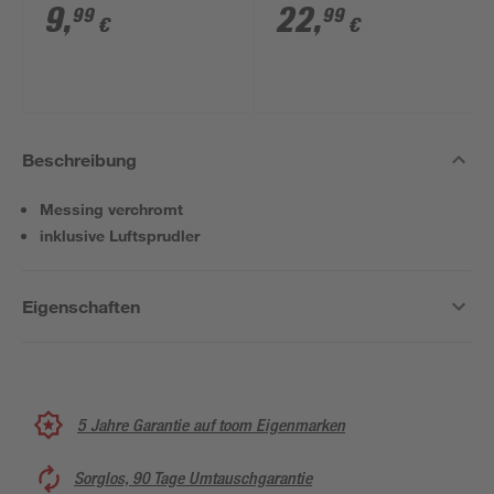
x 40/50 mm
9
,
22
,
99
99
€
€
Beschreibung
Messing verchromt
inklusive Luftsprudler
Eigenschaften
5 Jahre Garantie auf toom Eigenmarken
Sorglos, 90 Tage Umtauschgarantie