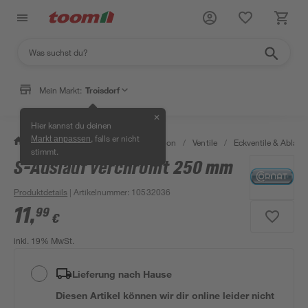
Mein Markt:
Troisdorf
✕
Hier kannst du deinen
, falls er nicht
Markt anpassen
/
Bad & Sanitär
/
Sanitärinstallation
/
Ventile
/
Eckventile & Ablaufv
stimmt.
S-Auslauf verchromt 250 mm
Produktdetails
| Artikelnummer
:
10532036
11
,
99
€
inkl. 19% MwSt.
Lieferung nach Hause
Diesen Artikel können wir dir online leider nicht