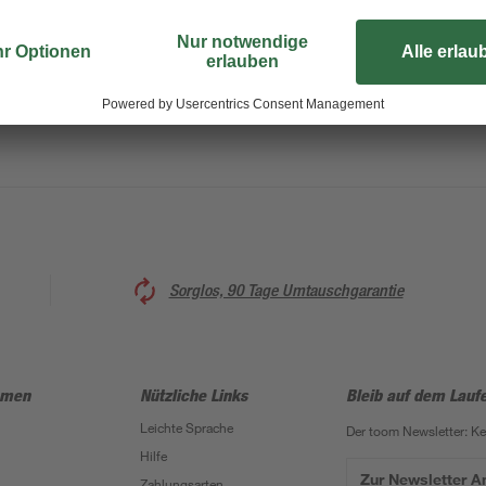
Sorglos, 90 Tage Umtauschgarantie
hmen
Nützliche Links
Bleib auf dem Lauf
Leichte Sprache
Der toom Newsletter: K
Hilfe
Zur Newsletter 
Zahlungsarten