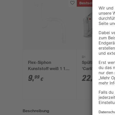
Bestseller
B1
Flex-Siphon
Spültischarmatu
Kunststoff weiß 1 1/2'
'Carli' chromfar
x 40/50 mm
9
,
22
,
99
99
€
€
Beschreibung