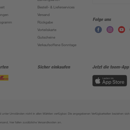
eit
Bestell- & Lieferservices
ungen
Versand
Folge uns
Programm
Rückgabe
Vorteilskarte
Gutscheine
Verkaufsoffene Sonntage
rten
Sicher einkaufen
Jetzt die toom-App
sind unter Umständen nicht in allen Märkten verfügbar. Die angegebenen Verfügbarkeiten beziehen s
ersand, hier fallen zusätzliche Versandkosten an.