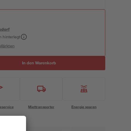
sdorf
h hinterlegt
 Märkten
In den Warenkorb
eservice
Miettransporter
Energie sparen