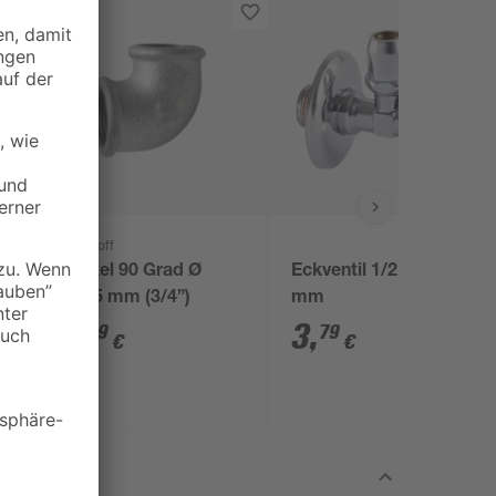
Kirchhoff
Winkel 90 Grad Ø
Eckventil 1/2" AG x 10
2
19,05 mm (3/4”)
mm
2
,
3
,
89
79
€
€