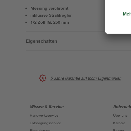
Messing verchromt
inklusive Strahlregler
1/2 Zoll IG, 250 mm
Eigenschaften
5 Jahre Garantie auf toom Eigenmarken
Wissen & Service
Unterne
Handwerksservice
Über uns
Entsorgungsservice
Karriere
Finanzierung
Presse