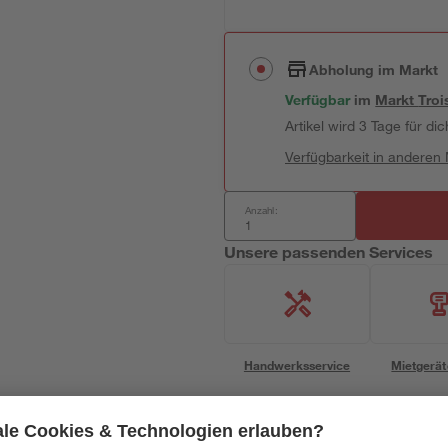
Abholung im Markt
Verfügbar
im
Markt
Troi
Artikel wird 3 Tage für dic
Verfügbarkeit in anderen
Anzahl:
Unsere passenden Services
Handwerksservice
Mietgerät