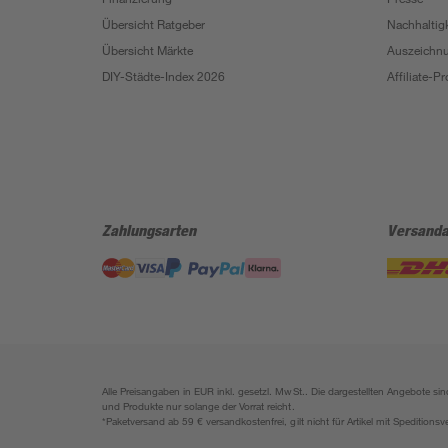
Übersicht Ratgeber
Nachhaltigk
Übersicht Märkte
Auszeichn
DIY-Städte-Index 2026
Affiliate-
Zahlungsarten
Versanda
Alle Preisangaben in EUR inkl. gesetzl. MwSt.. Die dargestellten Angebote 
und Produkte nur solange der Vorrat reicht.
*Paketversand ab 59 € versandkostenfrei, gilt nicht für Artikel mit Speditionsv