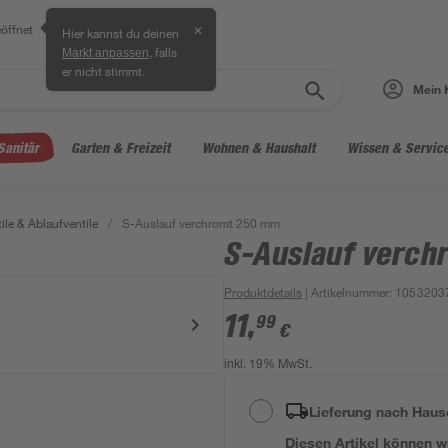
öffnet
✕
Hier kannst du deinen
, falls
Markt anpassen
er nicht stimmt.
Mein 
Sanitär
Garten & Freizeit
Wohnen & Haushalt
Wissen & Servic
ile & Ablaufventile
/
S-Auslauf verchromt 250 mm
S-Auslauf verc
Produktdetails
| Artikelnummer
:
1053203
11
,
99
€
inkl. 19% MwSt.
Lieferung nach Haus
Diesen Artikel können wir