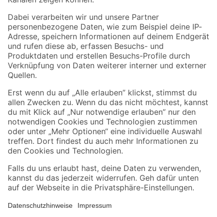
Folge uns
Zahlungsarten
Versandarten
Sicher einkaufen
Jetzt die toom-App herunterladen
Alle Preisangaben in EUR inkl. gesetzl. MwSt.. Die dargestellten Angebote sind unter
Umständen nicht in allen Märkten verfügbar. Die angegebenen Verfügbarkeiten
beziehen sich auf den unter "Mein Markt" ausgewählten toom Baumarkt. Alle Angebote
und Produkte nur solange der Vorrat reicht.
*Paketversand ab 59 € versandkostenfrei, gilt nicht für Artikel mit Speditionsversand,