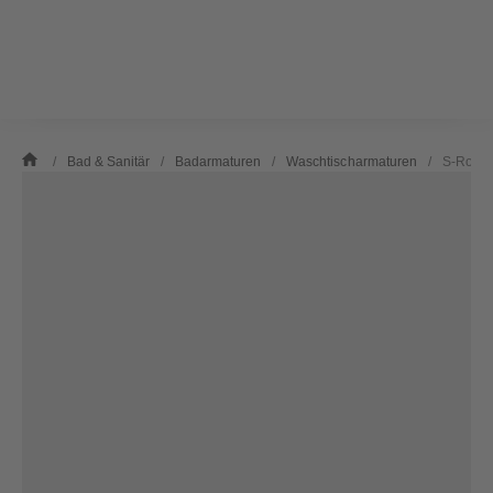
/
Bad & Sanitär
/
Badarmaturen
/
Waschtischarmaturen
/
S-Rohra