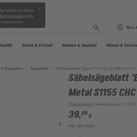
✕
ier kannst du deinen
, falls
Markt anpassen
r nicht stimmt.
Mein 
Sanitär
Garten & Freizeit
Wohnen & Haushalt
Wissen & Servic
& Sägeblätter
/
Sägeblätter
/
Säbelsägeblatt 'Expert Thick Tough Metal S115
Säbelsägeblatt '
Metal S1155 CHC
Produktdetails
| Artikelnummer
:
1752772
39
,
99
€
inkl. 19% MwSt.