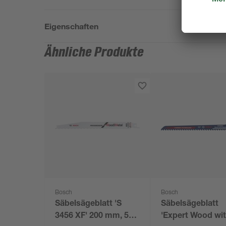
Eigenschaften
Ähnliche Produkte
Bosch
Bosch
Säbelsägeblatt 'S
Säbelsägeblatt
3456 XF' 200 mm, 5
'Expert Wood wi