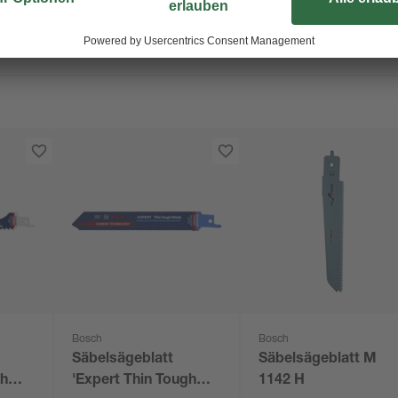
Bosch
Bosch
Säbelsägeblatt
Säbelsägeblatt M
th
'Expert Thin Tough
1142 H