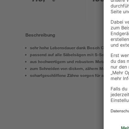
Akkus, Tasche und
Akku und Ladege
Zubehörset
Beschreibung
sehr hohe Lebensdauer dank Bosch Carbide Techn
passend auf alle Säbelsägen mit S-Schaft
aus hochwertigem und robustem Metall
zum Schneiden von dickem, zähem Metall wie Gus
scharfgeschliffene Zähne sorgen für ausrissfreie S