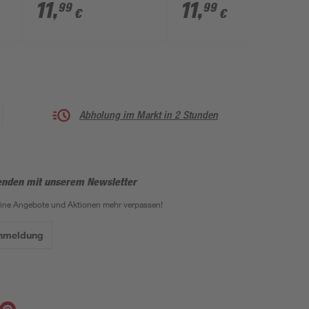
228 mm 3-teilig
3-teilig
11
,
11
,
99
99
€
€
Abholung im Markt in 2 Stunden
enden mit unserem Newsletter
eine Angebote und Aktionen mehr verpassen!
Anmeldung