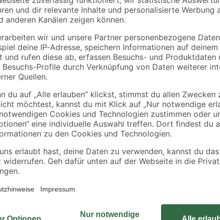
rät
Akku und Ladegerät
Ladegerät
Hält bis zu 100-mal länger als ei
ology
Schneiden durch dickes Metall wie
wahrscheinlich nicht zu deinen Li
Abbrucharbeiter wissen alle, dass f
seisenrohr
Säbelsäge Schweiß und Muskelkraft
chnitte
schneidet nicht nur dickes Metall
bei härtesten Einsätzen. Durch d
Technologie) hat das Blatt eine h
bestehenden Zähne werden auf ein 
Materialstärke geschweißt – perfek
die noch nie ein Bosch Carbide-B
Bosch 'Expert' Thick Tough Metal-
Thick Tough Metal Säbelsägeblatt
und Gusseisen finden. Passend auf