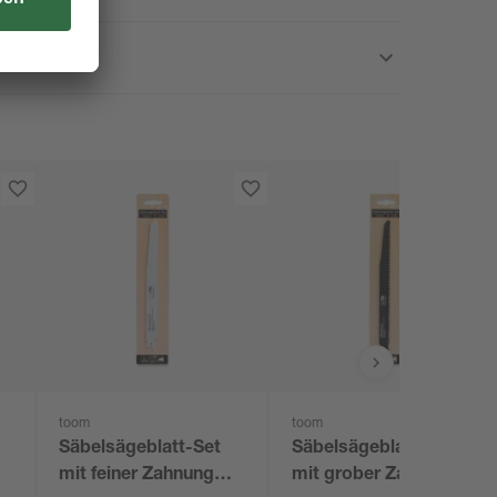
toom
toom
Säbelsägeblatt-Set
Säbelsägeblatt-Set
mit feiner Zahnung
mit grober Zahnung