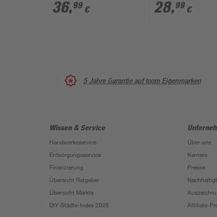
Stück
Metal S715 LHM'
36
,
28
,
99
99
€
€
mm
5 Jahre Garantie auf toom Eigenmarken
Wissen & Service
Unterne
Handwerksservice
Über uns
Entsorgungsservice
Karriere
Finanzierung
Presse
Übersicht Ratgeber
Nachhaltigk
Übersicht Märkte
Auszeichn
DIY-Städte-Index 2026
Affiliate-