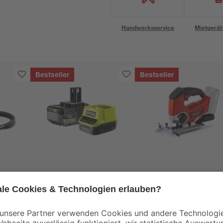
Handwerksservice
Mietgerät
Bestseller
Bestseller
Ryobi
Einhell
Akku-Starter-Set
Akku-Stichsäge 'TE-
 3-
'ONE+ HP RC18120-
JS 18/80 Li-Solo'
ne
150X' 18 V 5,0 Ah mit
ohne Akku und
129
,
59
,
99
99
€
€