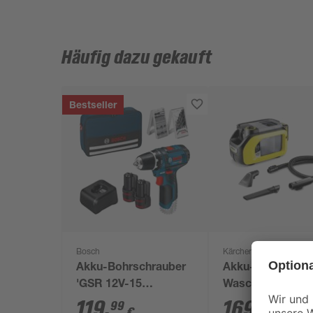
Häufig dazu gekauft
Bestseller
Bosch
Kärcher
Akku-Bohrschrauber
Akku-
'GSR 12V-15
Waschsauger 'SE
Professional' mit 2
18 Compact' oh
119
,
169
,
99
99
€
€