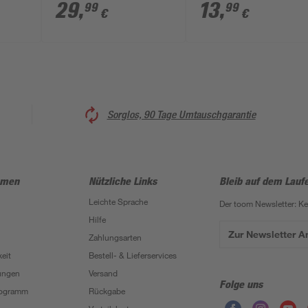
 190
Metal S 922 EHM' 150
29
,
13
,
99
99
€
€
mm
Sorglos, 90 Tage Umtauschgarantie
hmen
Nützliche Links
Bleib auf dem Lauf
Leichte Sprache
Der toom Newsletter: K
Hilfe
Zur Newsletter 
Zahlungsarten
eit
Bestell- & Lieferservices
ungen
Versand
Folge uns
Programm
Rückgabe