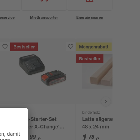
eservice
Miettransporter
Energie sparen
Bestseller
Mengenrabatt
Bestseller
Einhell
binderholz
Akku-Starter-Set
Latte sägerau 2000 x
'Power X-Change'
48 x 24 mm
Ladegerät und Akku
29
,
1
,
99
78
€
€