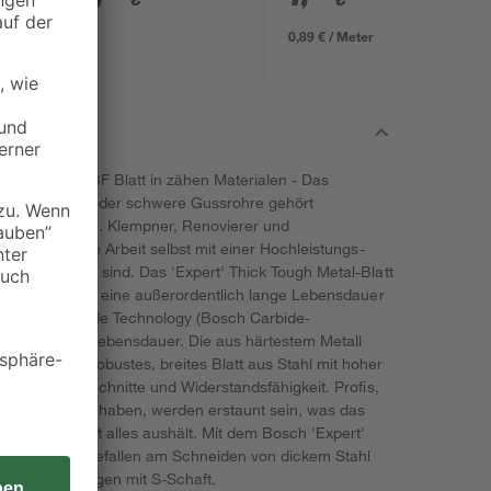
18 V 2,5 Ah
0,89 € / Meter
n Bosch S1122BF Blatt in zähen Materialen - Das
 Stahlprofile oder schwere Gussrohre gehört
eblingsarbeiten. Klempner, Renovierer und
ür diese harte Arbeit selbst mit einer Hochleistungs-
 erforderlich sind. Das 'Expert' Thick Tough Metal-Blatt
, es bietet auch eine außerordentlich lange Lebensdauer
ie Bosch Carbide Technology (Bosch Carbide-
erausragende Lebensdauer. Die aus härtestem Metall
besonders robustes, breites Blatt aus Stahl mit hoher
t für gerade Schnitte und Widerstandsfähigkeit. Profis,
latt verwendet haben, werden erstaunt sein, was das
Säbelsägeblatt alles aushält. Mit dem Bosch 'Expert'
 könntest du Gefallen am Schneiden von dickem Stahl
 alle Säbelsägen mit S-Schaft.