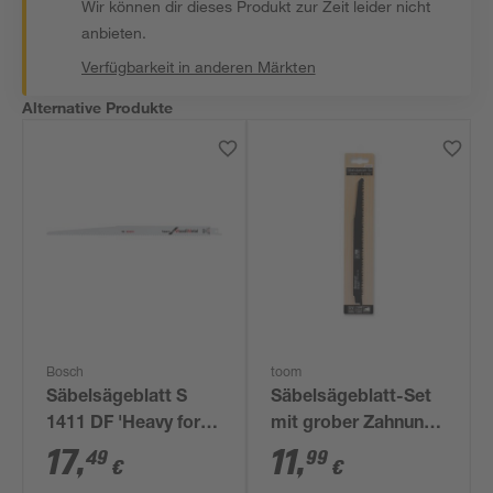
Wir können dir dieses Produkt zur Zeit leider nicht
anbieten.
Verfügbarkeit in anderen Märkten
Alternative Produkte
Bosch
toom
Säbelsägeblatt S
Säbelsägeblatt-Set
1411 DF 'Heavy for
mit grober Zahnung
Wood and Metal'
3-teilig
17
,
11
,
49
99
€
€