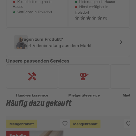
Keine Lieferung nach
Lieferung nach Hause
Hause
Nicht verfügbar in
Troisdorf
Troisdorf
Verfügbar in
(1)
Fragen zum Produkt?
Sofort-Videoberatung aus dem Markt
Unsere passenden Services
Handwerksservice
Mietgeräteservice
Miettra
Häufig dazu gekauft
Mengenrabatt
Mengenrabatt