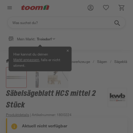
Mein Markt:
Troisdorf
✕
Hier kannst du deinen
, falls er nicht
Markt anpassen
/
Werkstatt & Maschinen
/
Elektrowerkzeuge
/
Sägen
/
Sägeblätter
stimmt.
Säbelsägeblatt HCS mittel 2
Stück
Produktdetails
| Artikelnummer
:
1800224
Aktuell nicht verfügbar