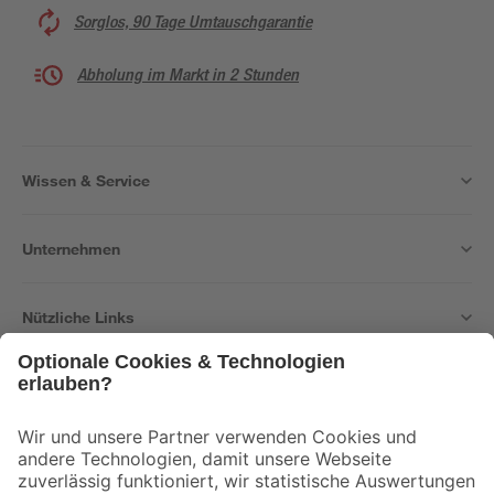
Sorglos, 90 Tage Umtauschgarantie
Abholung im Markt in 2 Stunden
Wissen & Service
Unternehmen
Nützliche Links
Bleib auf dem Laufenden mit unserem Newsletter
Der toom Newsletter: Keine Angebote und Aktionen mehr verpassen!
Zur Newsletter Anmeldung