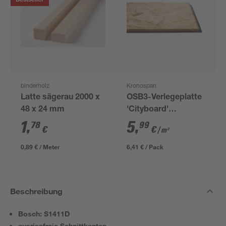
Bestseller
binderholz
Kronospan
Latte sägerau 2000 x
OSB3-Verlegeplatte
48 x 24 mm
'Cityboard'
ungeschliffen 1690 x
1
,
5
,
78
99
€
€
/ m²
634 x 12 mm
0,89 € / Meter
6,41 € / Pack
Beschreibung
Bosch: S1411D
ausrissfreie Schnittkanten