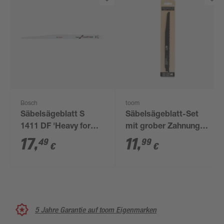
Bosch
toom
Säbelsägeblatt S
Säbelsägeblatt-Set
1411 DF 'Heavy for
mit grober Zahnung
Wood and Metal'
3-teilig
17
,
11
,
49
99
€
€
5 Jahre Garantie auf toom Eigenmarken