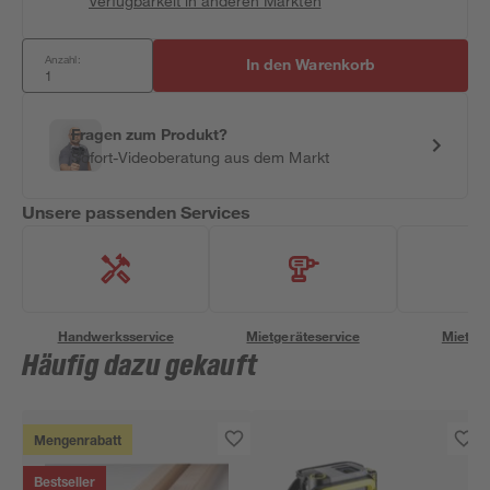
Verfügbarkeit in anderen Märkten
Anzahl:
In den Warenkorb
Fragen zum Produkt?
Sofort-Videoberatung aus dem Markt
Unsere passenden Services
Handwerksservice
Mietgeräteservice
Miettra
Häufig dazu gekauft
Mengenrabatt
Bestseller