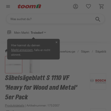
Mein Markt:
Troisdorf
✕
Hier kannst du deinen
, falls er nicht
Markt anpassen
/
Werkstatt & Maschinen
/
Elektrowerkzeuge
/
Sägen
/
Sägeblätter
stimmt.
Säbelsägeblatt S 1110 VF
'Heavy for Wood and Metal'
5er Pack
Produktdetails
| Artikelnummer
:
1752007