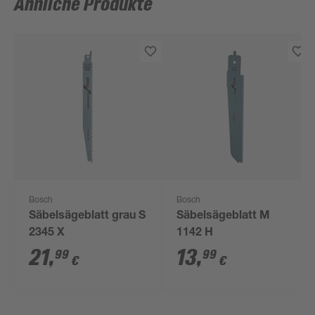
Ähnliche Produkte
Bosch
Bosch
Säbelsägeblatt grau S
Säbelsägeblatt M
2345 X
1142 H
21
,
13
,
99
99
€
€