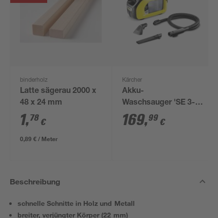
binderholz
Kärcher
Latte sägerau 2000 x
Akku-
48 x 24 mm
Waschsauger 'SE 3-
18 Compact' ohne
1
,
169
,
78
99
€
€
Akku und Ladegerät
0,89 € / Meter
Beschreibung
schnelle Schnitte in Holz und Metall
breiter, verjüngter Körper (22 mm)