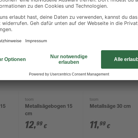
Bestseller
toom
toom
 15
Metallsägebogen 15
Metallsäge 30 cm
cm
12
,
11
,
99
99
€
€