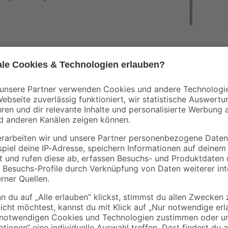
toom
toom
 15
Puksäge
Puksägeblätter 15 
Metall
14
,
5
,
29
99
€
€
Mit dem Sägeblatt-Set der Marke t
Sägearbeiten. Enthalten sind drei 
Metall. Die Sägeblätter besitzen 
Haushaltssägen.