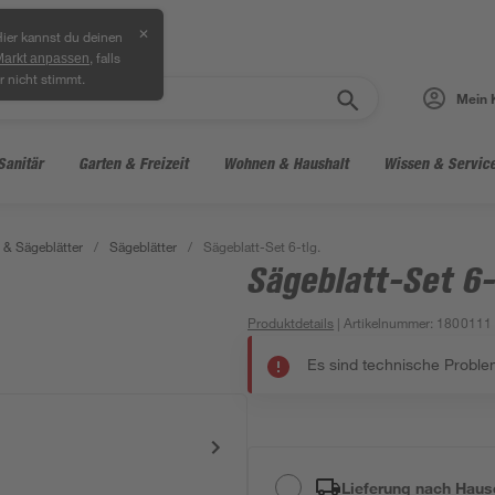
✕
ier kannst du deinen
, falls
Markt anpassen
r nicht stimmt.
Mein 
Sanitär
Garten & Freizeit
Wohnen & Haushalt
Wissen & Servic
& Sägeblätter
/
Sägeblätter
/
Sägeblatt-Set 6-tlg.
Sägeblatt-Set 6-
Produktdetails
| Artikelnummer
:
1800111
Es sind technische Proble
Lieferung nach Haus