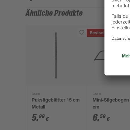
Ähnliche Produkte
Bestseller
toom
toom
Puksägeblätter 15 cm
Mini-Sägebogen
Metall
cm
5
,
6
,
99
59
€
€