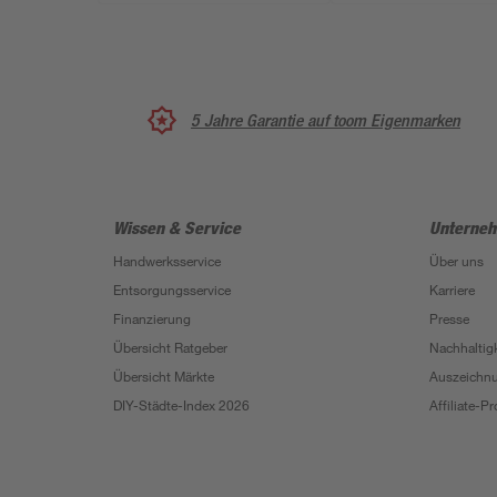
5 Jahre Garantie auf toom Eigenmarken
Wissen & Service
Unterne
Handwerksservice
Über uns
Entsorgungsservice
Karriere
Finanzierung
Presse
Übersicht Ratgeber
Nachhaltigk
Übersicht Märkte
Auszeichn
DIY-Städte-Index 2026
Affiliate-