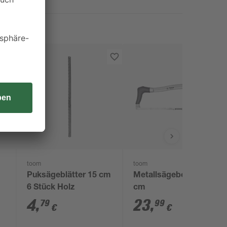
toom
toom
Puksägeblätter 15 cm
Metallsägebogen 30
6 Stück Holz
cm
4
,
23
,
79
99
€
€