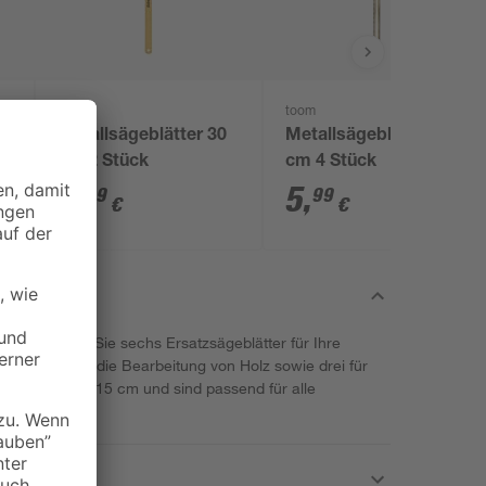
toom
toom
cm
Metallsägeblätter 30
Metallsägeblätter 30
cm 2 Stück
cm 4 Stück
8
,
5
,
59
99
€
€
oom erhalten Sie sechs Ersatzsägeblätter für Ihre
Exemplare für die Bearbeitung von Holz sowie drei für
eine Länge von 15 cm und sind passend für alle