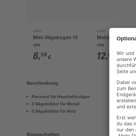
toom
toom
Mini-Sägebogen 15
Metallsägebogen
cm
cm
6
,
12
,
59
99
€
€
Beschreibung
Passend für Haushaltssägen
3 Sägeblätter für Metall
3 Sägeblätter für Holz
Eigenschaften