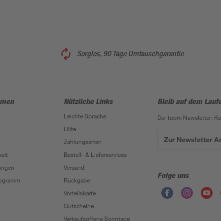
Sorglos, 90 Tage Umtauschgarantie
hmen
Nützliche Links
Bleib auf dem Lauf
Leichte Sprache
Der toom Newsletter: K
Hilfe
Zur Newsletter 
Zahlungsarten
eit
Bestell- & Lieferservices
ungen
Versand
Folge uns
Programm
Rückgabe
Vorteilskarte
Gutscheine
Verkaufsoffene Sonntage