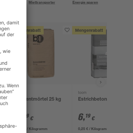
eservice
Miettransporter
Energie sparen
Mengenrabatt
Mengenrabatt
B1
toom
Zementmörtel 25 kg
Estrichbeton 25 kg
3
,
6
,
49
19
€
€
0,14 € / Kilogramm
0,25 € / Kilogramm