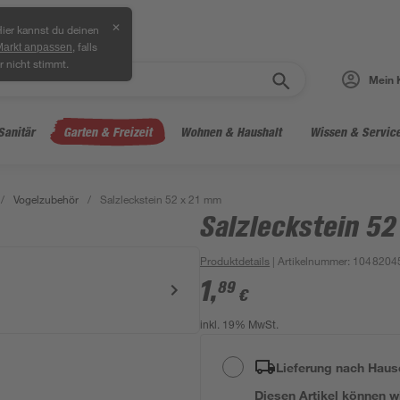
✕
ier kannst du deinen
, falls
Markt anpassen
r nicht stimmt.
Mein 
Sanitär
Garten & Freizeit
Wohnen & Haushalt
Wissen & Servic
/
Vogelzubehör
/
Salzleckstein 52 x 21 mm
Salzleckstein 52
Produktdetails
| Artikelnummer
:
1048204
1
,
89
€
inkl. 19% MwSt.
Lieferung nach Haus
Diesen Artikel können wir