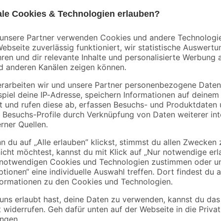
Handwerksservice
Mietgerät
Aktion
Mengenrabatt
toom
0-2
Mörtelkübel 'Profi
Schnellbeton 25 kg
Line' 40 l
4
,
7
,
99
99
€
€
5,49 €
0,32 € / Kilogramm