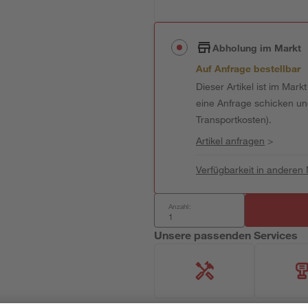
Abholung im Markt
Auf Anfrage bestellbar
Dieser Artikel ist im Mark
eine Anfrage schicken und 
Transportkosten).
Artikel anfragen
>
Verfügbarkeit in anderen
Anzahl:
Unsere passenden Services