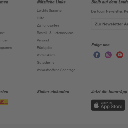
hmen
Nützliche Links
Bleib auf dem Lauf
Leichte Sprache
Der toom Newsletter: K
Hilfe
Zur Newsletter 
Zahlungsarten
eit
Bestell- & Lieferservices
ungen
Versand
Folge uns
Programm
Rückgabe
Vorteilskarte
Gutscheine
Verkaufsoffene Sonntage
rten
Sicher einkaufen
Jetzt die toom-App