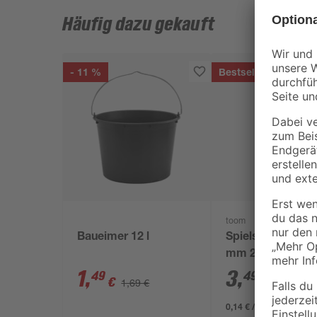
Häufig dazu gekauft
- 11 %
Bestseller
toom
Baueimer 12 l
Spielsand beige 
mm 25 kg
1
,
3
,
49
49
€
€
1,69 €
0,14 € / Kilogramm