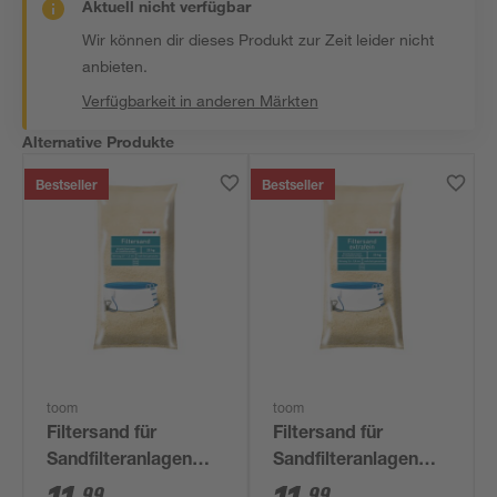
Aktuell nicht verfügbar
Wir können dir dieses Produkt zur Zeit leider nicht
anbieten.
Verfügbarkeit in anderen Märkten
Alternative Produkte
Bestseller
Bestseller
toom
toom
Filtersand für
Filtersand für
Sandfilteranlagen
Sandfilteranlagen
0,7-1,2 mm 25 kg
extra fein 0,4-0,8 mm
99
99