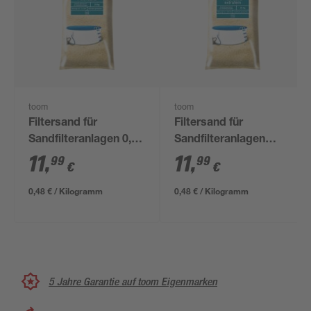
toom
toom
Filtersand für
Filtersand für
Sandfilteranlagen 0,7-
Sandfilteranlagen
1,2 mm 25 kg
extra fein 0,4-0,8 mm
11
,
11
,
99
99
€
€
25 kg
0,48 € / Kilogramm
0,48 € / Kilogramm
5 Jahre Garantie auf toom Eigenmarken