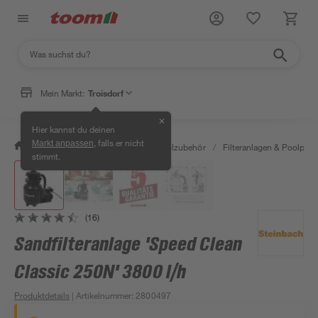
Mein Markt:
Troisdorf
✕
Hier kannst du deinen
, falls er nicht
Markt anpassen
/
Garten & Freizeit
/
Pools & Poolzubehör
/
Filteranlagen & Poolpu
stimmt.
(16)
Sandfilteranlage 'Speed Clean
Classic 250N' 3800 l/h
Produktdetails
| Artikelnummer
:
2800497