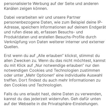
Folge uns
Zahlungsarten
Versandarten
Sicher einkaufen
Jetzt die toom-App herunterladen
Alle Preisangaben in EUR inkl. gesetzl. MwSt.. Die dargestellten Angebote sind unter
Umständen nicht in allen Märkten verfügbar. Die angegebenen Verfügbarkeiten beziehen
sich auf den unter "Mein Markt" ausgewählten toom Baumarkt. Alle Angebote und