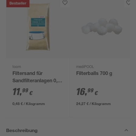
Bestseller
toom
mediPOOL
Filtersand für
Filterballs 700 g
Sandfilteranlagen 0,7-
1,2 mm 25 kg
11
,
16
,
99
99
€
€
0,48 € / Kilogramm
24,27 € / Kilogramm
Beschreibung