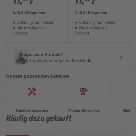
11
,
11
,
€
€
25 kg
0,48 € / Kilogramm
0,48 € / Kilogramm
Lieferung nach Hause
Lieferung nach Hause
Nicht verfügbar in
Nicht verfügbar in
Troisdorf
Troisdorf
Fragen zum Produkt?
Sofort-Videoberatung aus dem Markt
Unsere passenden Services
Handwerksservice
Mietgeräteservice
Miettra
Häufig dazu gekauft