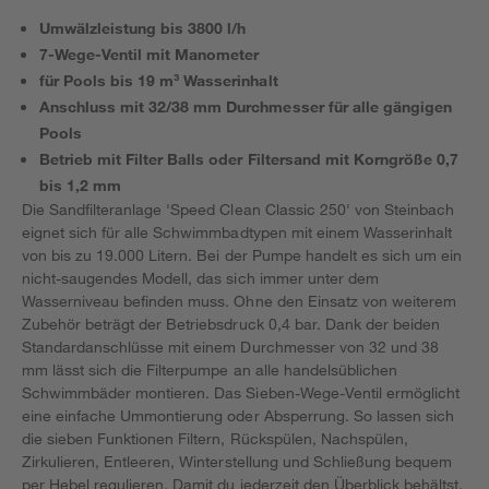
Umwälzleistung bis 3800 l/h
7-Wege-Ventil mit Manometer
für Pools bis 19 m³ Wasserinhalt
Anschluss mit 32/38 mm Durchmesser für alle gängigen
Pools
Betrieb mit Filter Balls oder Filtersand mit Korngröße 0,7
bis 1,2 mm
Die Sandfilteranlage 'Speed Clean Classic 250' von Steinbach
eignet sich für alle Schwimmbadtypen mit einem Wasserinhalt
von bis zu 19.000 Litern. Bei der Pumpe handelt es sich um ein
nicht-saugendes Modell, das sich immer unter dem
Wasserniveau befinden muss. Ohne den Einsatz von weiterem
Zubehör beträgt der Betriebsdruck 0,4 bar. Dank der beiden
Standardanschlüsse mit einem Durchmesser von 32 und 38
mm lässt sich die Filterpumpe an alle handelsüblichen
Schwimmbäder montieren. Das Sieben-Wege-Ventil ermöglicht
eine einfache Ummontierung oder Absperrung. So lassen sich
die sieben Funktionen Filtern, Rückspülen, Nachspülen,
Zirkulieren, Entleeren, Winterstellung und Schließung bequem
per Hebel regulieren. Damit du jederzeit den Überblick behältst,