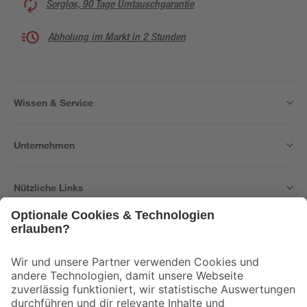
Sorglos, 90 Tage Umtauschgarantie
Abholung im Markt in 2 Stunden
Wissen & Service
Unternehmen
Nützliche Links
Bleib auf dem Laufenden mit unserem Newsletter
Der toom Newsletter: Keine Angebote und Aktionen mehr verpassen!
Zur Newsletter Anmeldung