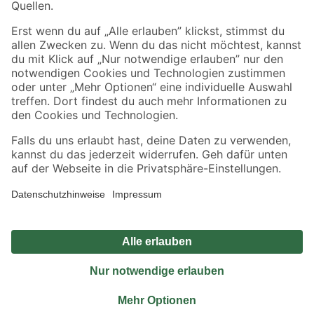
Sicher einkaufen
Jetzt die toom-App herunterladen
Alle Preisangaben in EUR inkl. gesetzl. MwSt.. Die dargestellten Angebote sind unter
Umständen nicht in allen Märkten verfügbar. Die angegebenen Verfügbarkeiten beziehen
sich auf den unter "Mein Markt" ausgewählten toom Baumarkt. Alle Angebote und
Produkte nur solange der Vorrat reicht.
*Paketversand ab 59 € versandkostenfrei, gilt nicht für Artikel mit Speditionsversand, hier
fallen zusätzliche Versandkosten an.
Datenschutz
Privatsphäre
Impressum
AGB
Nutzungsbedingungen
Widerrufsrecht
Vertrag widerrufen
Barrierefreiheit
© 2026 toom Baumarkt GmbH