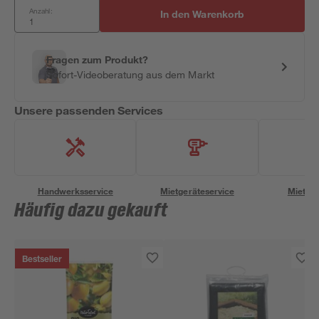
Anzahl:
In den Warenkorb
Fragen zum Produkt?
Sofort-Videoberatung aus dem Markt
Unsere passenden Services
Handwerksservice
Mietgeräteservice
Miettra
Häufig dazu gekauft
Bestseller