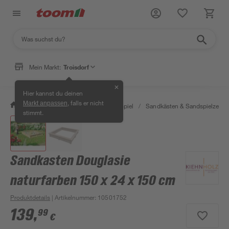
Mein Markt:
Troisdorf
✕
Hier kannst du deinen
, falls er nicht
Markt anpassen
/
Garten & Freizeit
/
Outdoor & Spiel
/
Sandkästen & Sandspielzeug
stimmt.
Sandkasten Douglasie
naturfarben 150 x 24 x 150 cm
Produktdetails
| Artikelnummer
:
10501752
139
,
99
€