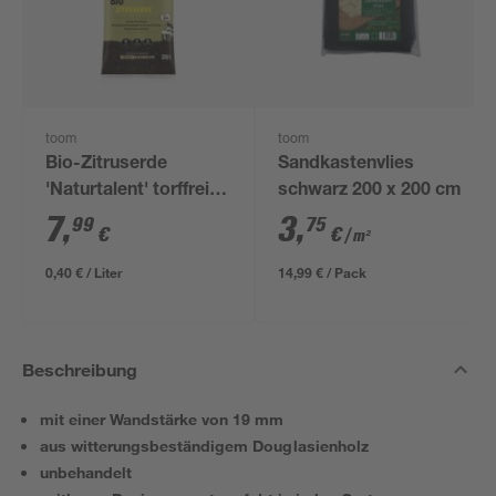
toom
toom
Bio-Zitruserde
Sandkastenvlies
'Naturtalent' torffrei
schwarz 200 x 200 cm
20 l
7
,
3
,
99
75
€
€
/ m²
0,40 € / Liter
14,99 € / Pack
Beschreibung
mit einer Wandstärke von 19 mm
aus witterungsbeständigem Douglasienholz
unbehandelt