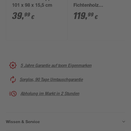
101 x 98 x 15,5 cm
Fichtenholz
naturfarben 150 x 24 x
39
,
119
,
99
99
€
€
150 cm
5 Jahre Garantie auf toom Eigenmarken
Sorglos, 90 Tage Umtauschgarantie
Abholung im Markt in 2 Stunden
Wissen & Service