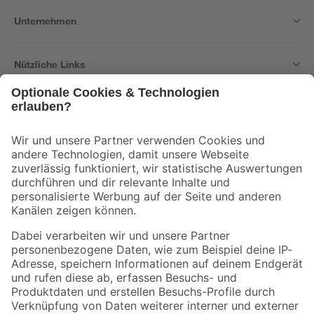
Unternehmen
Nützliche Links
Bleib auf dem Laufenden mit unserem Newsletter
Der toom Newsletter: Keine Angebote und Aktionen mehr verpassen!
Zur Newsletter Anmeldung
Folge uns
Zahlungsarten
Versandarten