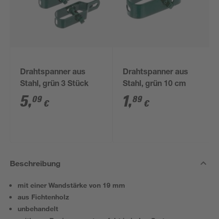
Drahtspanner aus
Drahtspanner aus
Stahl, grün 3 Stück
Stahl, grün 10 cm
5
,
1
,
09
89
€
€
Beschreibung
mit einer Wandstärke von 19 mm
aus Fichtenholz
unbehandelt