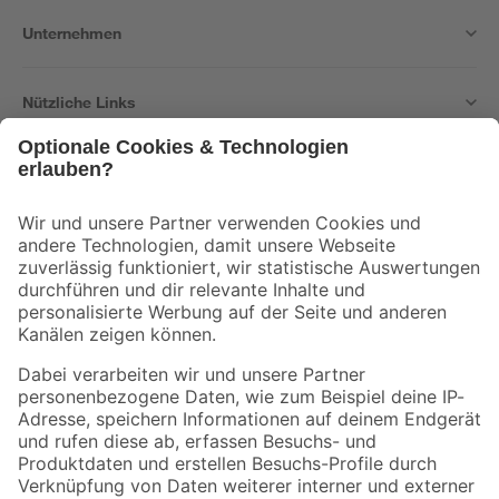
Unternehmen
Nützliche Links
Bleib auf dem Laufenden mit unserem Newsletter
Der toom Newsletter: Keine Angebote und Aktionen mehr verpassen!
Zur Newsletter Anmeldung
Folge uns
Zahlungsarten
Versandarten