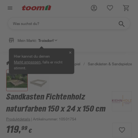
Mein Markt:
Troisdorf
✕
Hier kannst du deinen
, falls er nicht
Markt anpassen
/
Garten & Freizeit
/
Outdoor & Spiel
/
Sandkästen & Sandspielzeug
stimmt.
Sandkasten Fichtenholz
naturfarben 150 x 24 x 150 cm
Produktdetails
| Artikelnummer
:
10501754
119
,
99
€