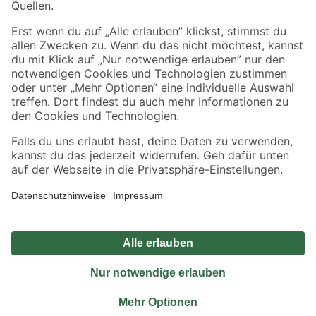
Sicher einkaufen
Jetzt die toom-App herunterladen
Alle Preisangaben in EUR inkl. gesetzl. MwSt.. Die dargestellten Angebote sind unter
Umständen nicht in allen Märkten verfügbar. Die angegebenen Verfügbarkeiten beziehen
sich auf den unter "Mein Markt" ausgewählten toom Baumarkt. Alle Angebote und
Produkte nur solange der Vorrat reicht.
*Paketversand ab 59 € versandkostenfrei, gilt nicht für Artikel mit Speditionsversand, hier
fallen zusätzliche Versandkosten an.
Datenschutz
Privatsphäre
Impressum
AGB
Nutzungsbedingungen
Widerrufsrecht
Vertrag widerrufen
Barrierefreiheit
© 2026 toom Baumarkt GmbH