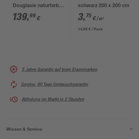
Douglasie naturfarben
schwarz 200 x 200 cm
150 x 24 x 150 cm
139
,
3
,
99
75
€
€
/ m²
14,99 € / Pack
5 Jahre Garantie auf toom Eigenmarken
Sorglos, 90 Tage Umtauschgarantie
Abholung im Markt in 2 Stunden
Wissen & Service