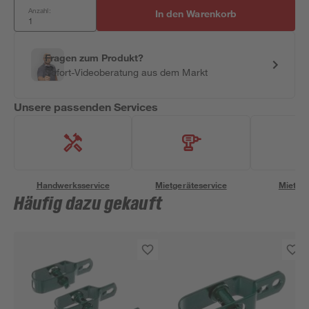
Anzahl:
In den Warenkorb
Fragen zum Produkt?
Sofort-Videoberatung aus dem Markt
Unsere passenden Services
Handwerksservice
Mietgeräteservice
Miettra
Häufig dazu gekauft