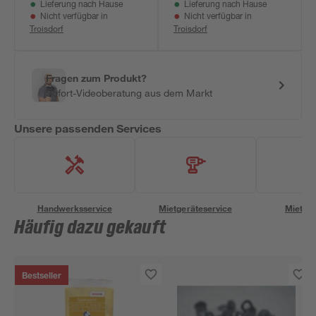
Lieferung nach Hause
Lieferung nach Hause
Nicht verfügbar in
Nicht verfügbar in
Troisdorf
Troisdorf
Fragen zum Produkt?
Sofort-Videoberatung aus dem Markt
Unsere passenden Services
Handwerksservice
Mietgeräteservice
Miettra
Häufig dazu gekauft
Bestseller