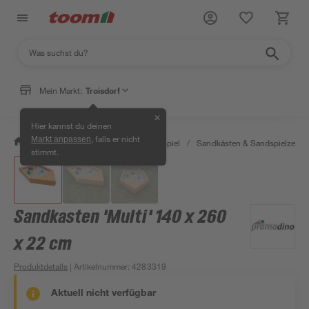
Mein Markt:
Troisdorf
✕
Hier kannst du deinen
, falls er nicht
Markt anpassen
/
Garten & Freizeit
/
Outdoor & Spiel
/
Sandkästen & Sandspielzeug
stimmt.
Sandkasten 'Multi' 140 x 260
x 22 cm
Produktdetails
| Artikelnummer
:
4283319
Aktuell nicht verfügbar