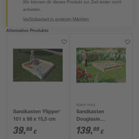
Wir können dir dieses Produkt zur Zeit leider nicht
anbieten.
Verfügbarkeit in anderen Märkten
Alternative Produkte
Kiehn-Holz
Sandkasten 'Flipper'
Sandkasten
101 x 98 x 15,5 cm
Douglasie
naturfarben 150 x 24
39
,
139
,
99
99
€
€
x 150 cm