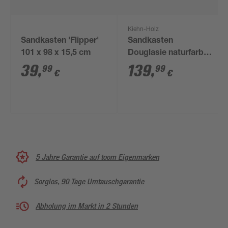
Kiehn-Holz
Sandkasten 'Flipper'
Sandkasten
101 x 98 x 15,5 cm
Douglasie naturfarben
150 x 24 x 150 cm
39
,
139
,
99
99
€
€
5 Jahre Garantie auf toom Eigenmarken
Sorglos, 90 Tage Umtauschgarantie
Abholung im Markt in 2 Stunden