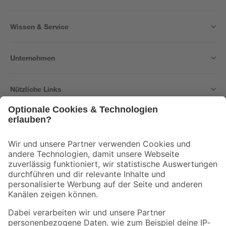
Wissen & Service
Unternehmen
Nützliche Links
Bleib auf dem Laufenden mit unserem Newsletter
Der toom Newsletter: Keine Angebote und Aktionen mehr verpassen!
Zur Newsletter Anmeldung
Folge uns