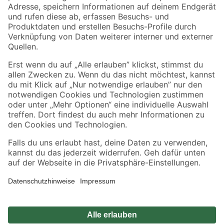
Zahlungsarten
Versandarten
Sicher einkaufen
Jetzt die toom-App herunterladen
Alle Preisangaben in EUR inkl. gesetzl. MwSt.. Die dargestellten Angebote sind unter
Umständen nicht in allen Märkten verfügbar. Die angegebenen Verfügbarkeiten beziehen
sich auf den unter "Mein Markt" ausgewählten toom Baumarkt. Alle Angebote und
Produkte nur solange der Vorrat reicht.
*Paketversand ab 59 € versandkostenfrei, gilt nicht für Artikel mit Speditionsversand, hier
fallen zusätzliche Versandkosten an.
Datenschutz
Privatsphäre
Impressum
AGB