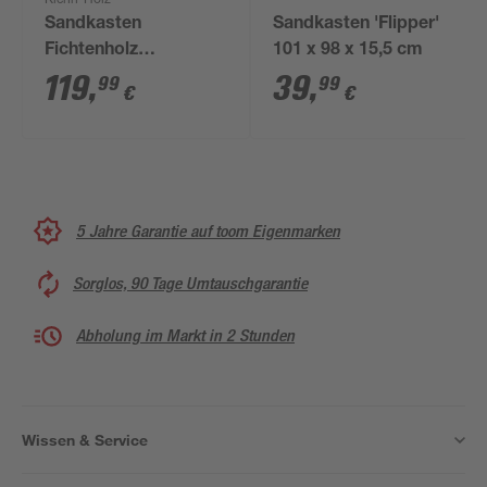
Kiehn-Holz
Sandkasten
Sandkasten 'Flipper'
Fichtenholz
101 x 98 x 15,5 cm
naturfarben 150 x 24 x
119
,
39
,
99
99
€
€
150 cm
5 Jahre Garantie auf toom Eigenmarken
Sorglos, 90 Tage Umtauschgarantie
Abholung im Markt in 2 Stunden
Wissen & Service