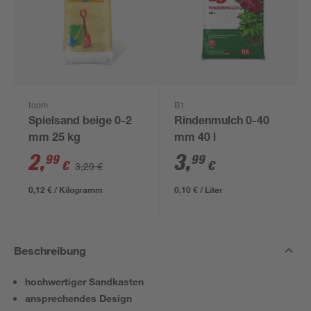
toom
B1
Spielsand beige 0-2
Rindenmulch 0-40
mm 25 kg
mm 40 l
2
,
3
,
99
99
€
€
3,29 €
0,12 € / Kilogramm
0,10 € / Liter
Beschreibung
hochwertiger Sandkasten
ansprechendes Design