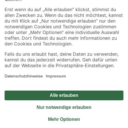
Sicher einkaufen
Jetzt die toom-App herunterladen
Alle Preisangaben in EUR inkl. gesetzl. MwSt.. Die dargestellten Angebote sind unter
Umständen nicht in allen Märkten verfügbar. Die angegebenen Verfügbarkeiten beziehen
sich auf den unter "Mein Markt" ausgewählten toom Baumarkt. Alle Angebote und
Produkte nur solange der Vorrat reicht.
*Paketversand ab 59 € versandkostenfrei, gilt nicht für Artikel mit Speditionsversand, hier
fallen zusätzliche Versandkosten an.
Datenschutz
Privatsphäre
Impressum
AGB
Nutzungsbedingungen
Widerrufsrecht
Vertrag widerrufen
Barrierefreiheit
© 2026 toom Baumarkt GmbH