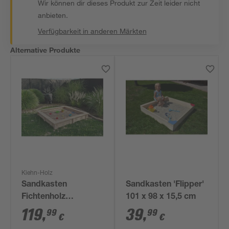
Wir können dir dieses Produkt zur Zeit leider nicht
anbieten.
Verfügbarkeit in anderen Märkten
Alternative Produkte
Kiehn-Holz
Sandkasten
Sandkasten 'Flipper'
Fichtenholz
101 x 98 x 15,5 cm
naturfarben 150 x 24
119
,
39
,
99
99
€
€
x 150 cm