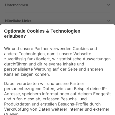
Unternehmen
Nützliche Links
Bleib auf dem Laufenden mit unserem Newsletter
Der toom Newsletter: Keine Angebote und Aktionen mehr verpassen!
Zur Newsletter Anmeldung
Folge uns
Zahlungsarten
Versandarten