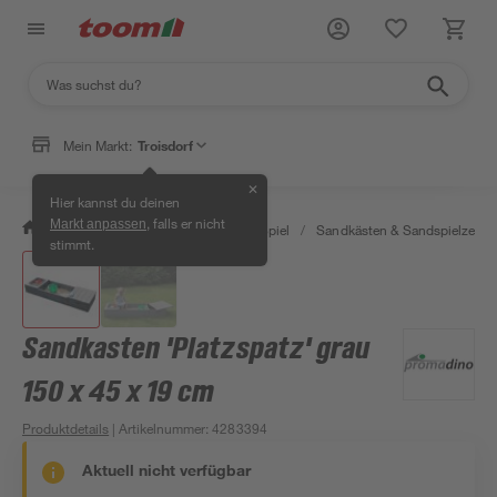
Mein Markt:
Troisdorf
✕
Hier kannst du deinen
, falls er nicht
Markt anpassen
/
Garten & Freizeit
/
Outdoor & Spiel
/
Sandkästen & Sandspielzeug
stimmt.
Sandkasten 'Platzspatz' grau
150 x 45 x 19 cm
Produktdetails
| Artikelnummer
:
4283394
Aktuell nicht verfügbar