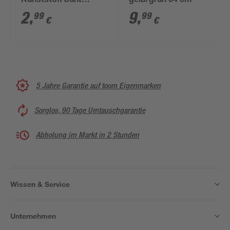
Kunststoff bunt
gelb/grün 64 cm
sortiert
2
,
9
,
99
99
€
€
5 Jahre Garantie auf toom Eigenmarken
Sorglos, 90 Tage Umtauschgarantie
Abholung im Markt in 2 Stunden
Wissen & Service
Unternehmen