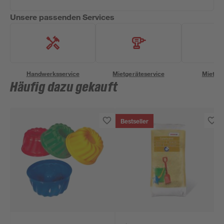
Unsere passenden Services
Handwerksservice
Mietgeräteservice
Miettra
Häufig dazu gekauft
Bestseller