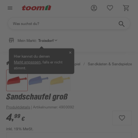
Mein Markt:
Troisdorf
✕
Hier kannst du deinen
, falls er nicht
Markt anpassen
/
Garten & Freizeit
/
Outdoor & Spiel
/
Sandkästen & Sandspielzeug
stimmt.
Sandschaufel groß
Produktdetails
| Artikelnummer
:
4900092
4
,
99
€
inkl. 19% MwSt.