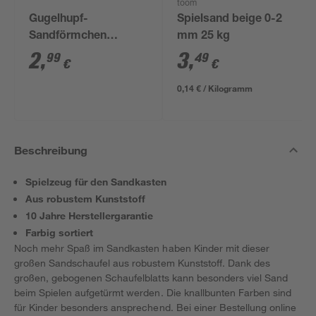
toom
Gugelhupf-
Spielsand beige 0-2
Sandförmchen
mm 25 kg
'Sommer, Sonne,
2
,
3
,
99
49
€
€
Sand' Ø 12 cm, 4
Farben sortiert
0,14 € / Kilogramm
Beschreibung
Spielzeug für den Sandkasten
Aus robustem Kunststoff
10 Jahre Herstellergarantie
Farbig sortiert
Noch mehr Spaß im Sandkasten haben Kinder mit dieser
großen Sandschaufel aus robustem Kunststoff. Dank des
großen, gebogenen Schaufelblatts kann besonders viel Sand
beim Spielen aufgetürmt werden. Die knallbunten Farben sind
für Kinder besonders ansprechend. Bei einer Bestellung online