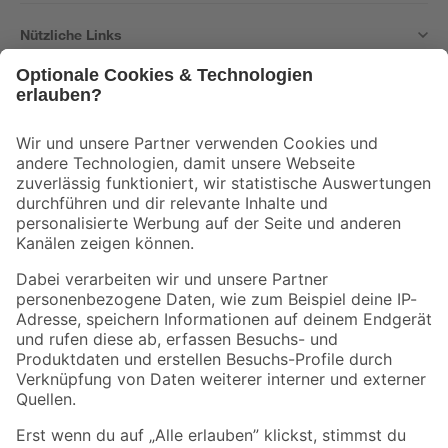
Nützliche Links
Bleib auf dem Laufenden mit unserem Newsletter
Der toom Newsletter: Keine Angebote und Aktionen mehr verpassen!
Zur Newsletter Anmeldung
Folge uns
Zahlungsarten
Versandarten
Sicher einkaufen