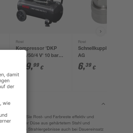
Rowi
Rowi
Kompressor 'DKP
Schnellkupplung 1/4"
2200/50/4 V' 10 bar
AG
245-300 l/min
239
,
6
,
99
39
€
€
owi entfernen Sie Rost- und Farbreste effektiv und
ank hochwertiger Düse aus gehärtetem Stahl und
 hochwertige Strahlergebnisse auch bei Dauereinsatz