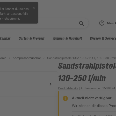
✕
ier kannst du deinen
, falls
Markt anpassen
r nicht stimmt.
Mein 
Sanitär
Garten & Freizeit
Wohnen & Haushalt
Wissen & Servic
oren
/
Kompressorzubehör
/
Sandstrahlpistole 'DSA 1000/1' 1 l, 130-250 l/mi
Sandstrahlpistole
130-250 l/min
Produktdetails
| Artikelnummer
:
1508474
Aktuell nicht verfügbar
Wir können dir dieses Produ