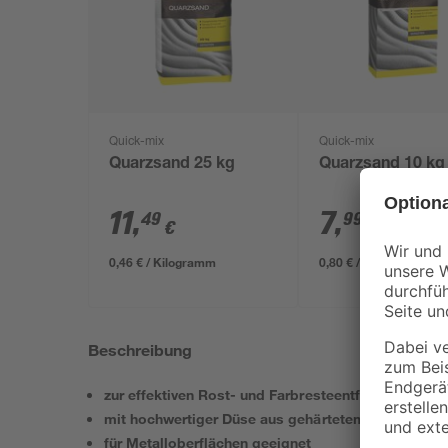
Quick-mix
Quick-mix
Quarzsand 25 kg
Quarzsand 10 kg
11
,
7
,
49
99
€
€
0,46 € / Kilogramm
0,80 € / Kilogramm
Beschreibung
zur effektiven Rost- und Farbresteentfernung
mit hochwertiger Düse aus gehärtetem Stahl
für Metalloberflächen geeignet