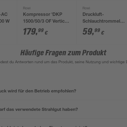
Rowi
Rowi
-AC
Kompressor 'DKP
Druckluft-
500 W
1500/50/3 OF Vertical
Schlauchtrommel
Air' 240 l/min inklusive
'DSA 10/8/1' Ø 8 mm
179
,
59
,
99
99
€
€
Zubehör
10 m
Häufige Fragen zum Produkt
indest du Antworten rund um das Produkt, seine Nutzung und wichtige D
uck wird für den Betrieb empfohlen?
rf das verwendete Strahlgut haben?