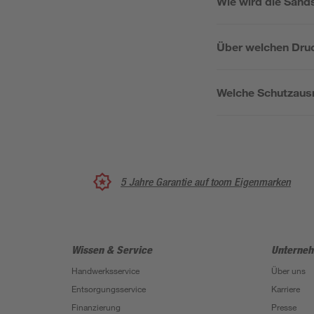
Wie wird die Sands
Über welchen Druc
Welche Schutzausrü
5 Jahre Garantie auf toom Eigenmarken
Wissen & Service
Unterne
Handwerksservice
Über uns
Entsorgungsservice
Karriere
Finanzierung
Presse