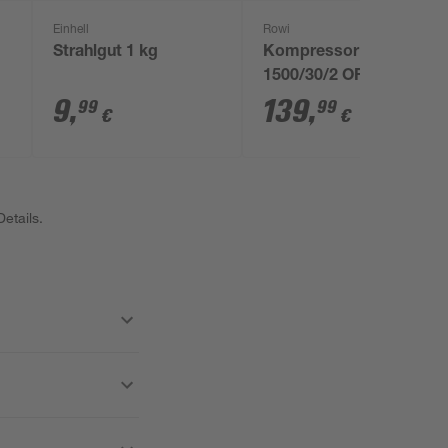
Einhell
Rowi
Strahlgut 1 kg
Kompressor 'DKP
1500/30/2 OF Vertical
Air' 10 bar 72-240
9
,
139
,
99
99
€
€
l/min
etails.