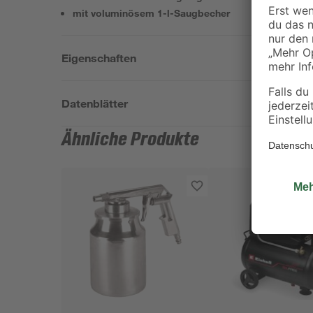
mit voluminösem 1-l-Saugbecher
Eigenschaften
Datenblätter
Ähnliche Produkte