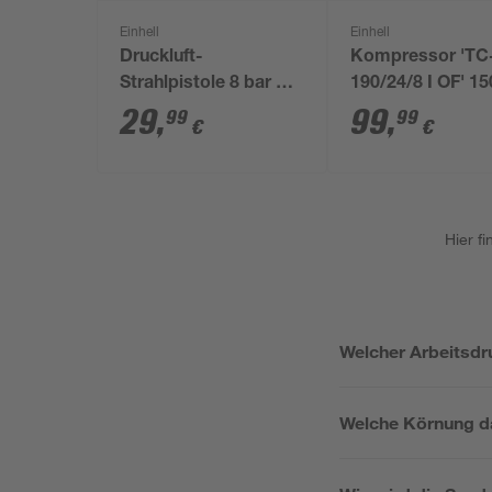
Einhell
Einhell
Druckluft-
Kompressor 'TC
Strahlpistole 8 bar mit
190/24/8 I OF' 1
Saugbecher
29
,
99
,
99
99
€
€
Hier f
Welcher Arbeitsdr
Welche Körnung da