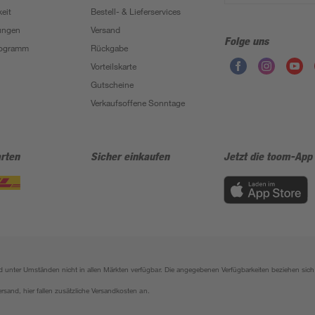
eit
Bestell- & Lieferservices
ungen
Versand
Folge uns
Programm
Rückgabe
Vorteilskarte
Gutscheine
Verkaufsoffene Sonntage
rten
Sicher einkaufen
Jetzt die toom-App
sind unter Umständen nicht in allen Märkten verfügbar. Die angegebenen Verfügbarkeiten beziehen s
ersand, hier fallen zusätzliche Versandkosten an.