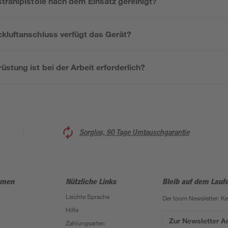
trahlpistole nach dem Einsatz gereinigt?
kluftanschluss verfügt das Gerät?
stung ist bei der Arbeit erforderlich?
Sorglos, 90 Tage Umtauschgarantie
hmen
Nützliche Links
Bleib auf dem Lauf
Leichte Sprache
Der toom Newsletter: K
Hilfe
Zur Newsletter 
Zahlungsarten