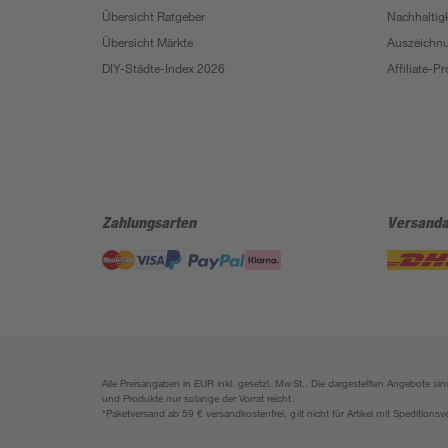
Übersicht Ratgeber
Nachhaltigk
Übersicht Märkte
Auszeichn
DIY-Städte-Index 2026
Affiliate-
Zahlungsarten
Versanda
Alle Preisangaben in EUR inkl. gesetzl. MwSt.. Die dargestellten Angebote 
und Produkte nur solange der Vorrat reicht.
*Paketversand ab 59 € versandkostenfrei, gilt nicht für Artikel mit Speditionsv