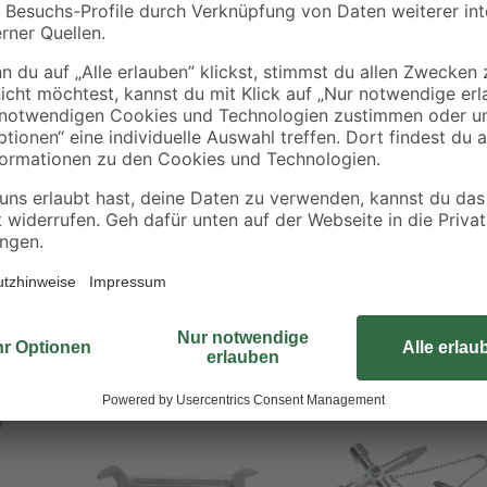
Dank der zehn verschiedenen Funkt
Heizungsbereich vielfältig einset
Heizkörperventilen oder Rücklauf
Einstecklänge von 100 mm. Funkti
Hahnverlängerungen: 9,52 mm (3/8"
Innengewinde M10 und M12 für Sto
mm (3/8") und 12,7 mm (1/2")