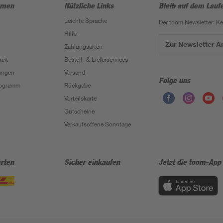
hmen
Nützliche Links
Bleib auf dem Lauf
Leichte Sprache
Der toom Newsletter: K
Hilfe
Zur Newsletter 
Zahlungsarten
eit
Bestell- & Lieferservices
ungen
Versand
Folge uns
Programm
Rückgabe
Vorteilskarte
Gutscheine
Verkaufsoffene Sonntage
rten
Sicher einkaufen
Jetzt die toom-App