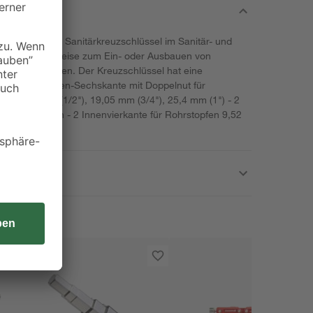
ionen ist der Sanitärkreuzschlüssel im Sanitär- und
zbar. Beispielsweise zum Ein- oder Ausbauen von
verschraubungen. Der Kreuzschlüssel hat eine
onen: - 4 Außen-Sechskante mit Doppelnut für
), 12,7 mm (1/2"), 19,05 mm (3/4"), 25,4 mm (1") - 2
ckschrauben - 2 Innenvierkante für Rohrstopfen 9,52