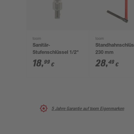
toom
toom
Sanitär-
Standhahnschlüs
Stufenschlüssel 1/2"
230 mm
18
,
28
,
99
49
€
€
5 Jahre Garantie auf toom Eigenmarken