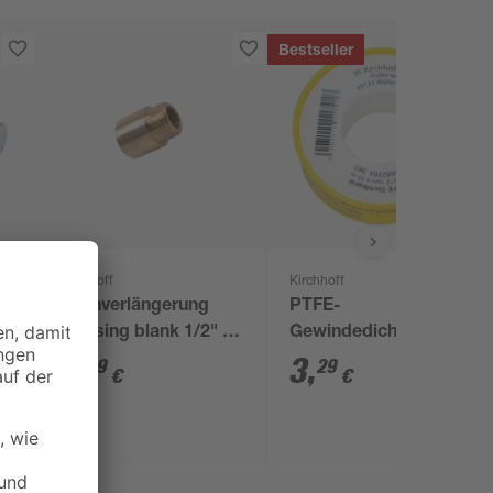
Bestseller
Kirchhoff
Kirchhoff
10
Hahnverlängerung
PTFE-
Messing blank 1/2" x
Gewindedichtband
20 mm
0,1 x 12 mm x 12 m
3
,
3
,
59
29
€
€