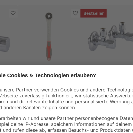
Bestseller
toom
Durchsteckratsche
Eckventil 1/2" AG x 
/2"
1/2"
mm 2 Stück
21
,
6
,
99
99
€
€