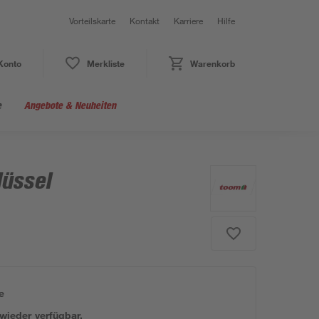
Vorteilskarte
Kontakt
Karriere
Hilfe
Konto
Merkliste
Warenkorb
e
Angebote & Neuheiten
lüssel
e
 wieder verfügbar.