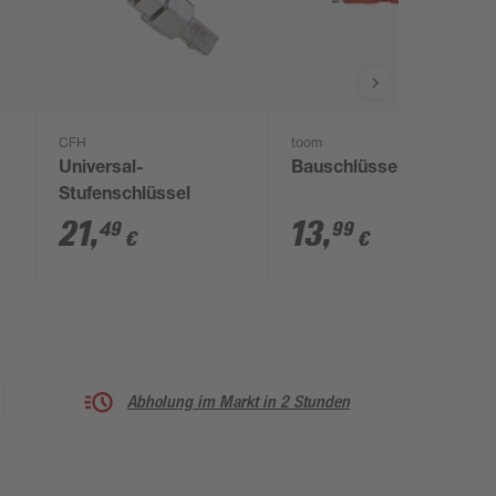
CFH
toom
Universal-
Bauschlüssel 8in1
Stufenschlüssel
21
,
13
,
49
99
€
€
Abholung im Markt in 2 Stunden