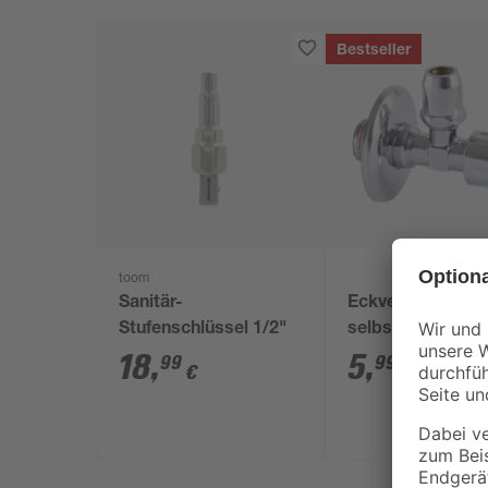
Bestseller
toom
Sanitär-
Eckventil
Stufenschlüssel 1/2"
selbstdichtend 1
AG x 10 mm
18
,
5
,
99
99
€
€