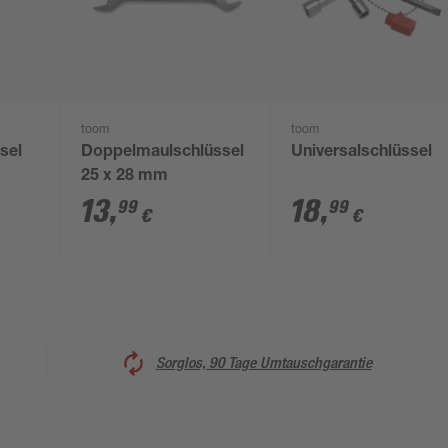
toom
toom
sel
Doppelmaulschlüssel
Universalschlüssel
25 x 28 mm
13
,
18
,
99
99
€
€
Sorglos, 90 Tage Umtauschgarantie