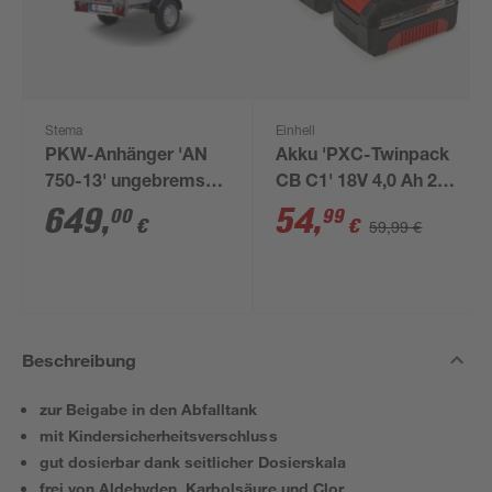
Stema
Einhell
PKW-Anhänger 'AN
Akku 'PXC-Twinpack
750-13' ungebremst
CB C1' 18V 4,0 Ah 2
201 x 108 cm 750 kg
Stück
649
,
54
,
00
99
€
€
59,99 €
Beschreibung
zur Beigabe in den Abfalltank
mit Kindersicherheitsverschluss
gut dosierbar dank seitlicher Dosierskala
frei von Aldehyden, Karbolsäure und Clor