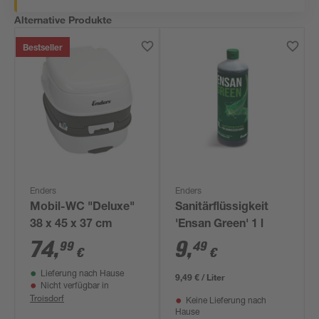
Alternative Produkte
Bestseller
Enders
Enders
Mobil-WC "Deluxe"
Sanitärflüssigkeit
38 x 45 x 37 cm
'Ensan Green' 1 l
74
,
9
,
99
49
€
€
Lieferung nach Hause
9,49 € / Liter
Nicht verfügbar in
Troisdorf
Keine Lieferung nach
Hause