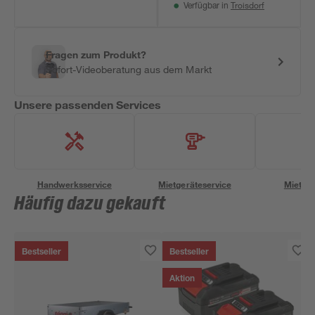
Troisdorf
Verfügbar in
Fragen zum Produkt?
Sofort-Videoberatung aus dem Markt
Unsere passenden Services
Handwerksservice
Mietgeräteservice
Miettra
Häufig dazu gekauft
Bestseller
Bestseller
Aktion