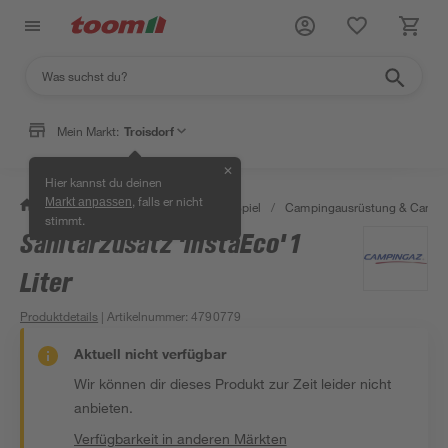
Mein Markt:
Troisdorf
✕
Hier kannst du deinen
, falls er nicht
Markt anpassen
/
Garten & Freizeit
/
Outdoor & Spiel
/
Campingausrüstung & Campi
stimmt.
Sanitärzusatz 'InstaEco' 1
Liter
Produktdetails
| Artikelnummer
:
4790779
Aktuell nicht verfügbar
Wir können dir dieses Produkt zur Zeit leider nicht
anbieten.
Verfügbarkeit in anderen Märkten