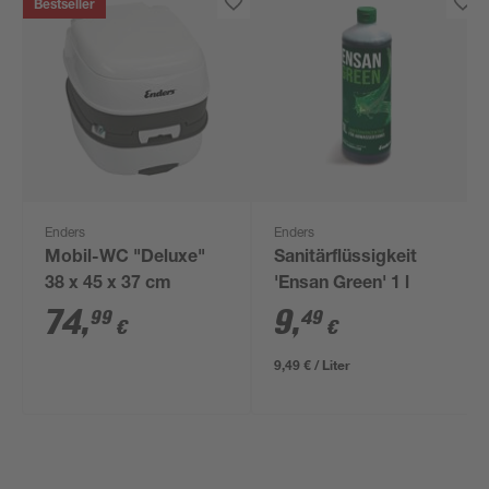
Bestseller
Enders
Enders
Mobil-WC "Deluxe"
Sanitärflüssigkeit
38 x 45 x 37 cm
'Ensan Green' 1 l
74
,
9
,
99
49
€
€
9,49 € / Liter