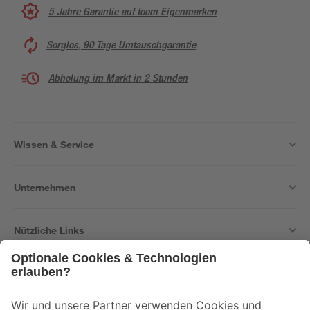
5 Jahre Garantie auf toom Eigenmarken
Sorglos, 90 Tage Umtauschgarantie
Abholung im Markt in 2 Stunden
Wissen & Service
Unternehmen
Nützliche Links
Bleib auf dem Laufenden mit unserem Newsletter
Der toom Newsletter: Keine Angebote und Aktionen mehr verpassen!