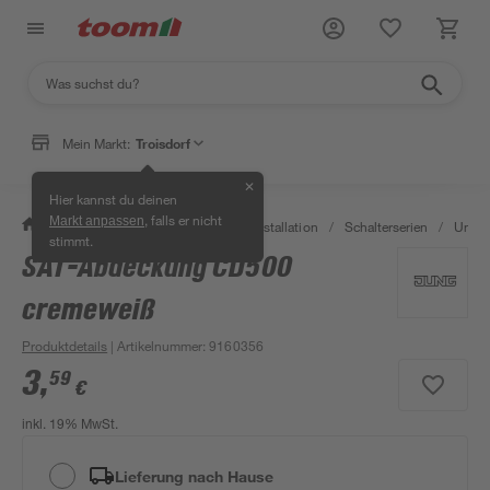
Mein Markt:
Troisdorf
✕
Hier kannst du deinen
, falls er nicht
Markt anpassen
/
Bauen & Renovieren
/
Elektroinstallation
/
Schalterserien
/
Unter
stimmt.
SAT-Abdeckung CD500
cremeweiß
Produktdetails
| Artikelnummer
:
9160356
3
,
59
€
inkl. 19% MwSt.
Lieferung nach Hause