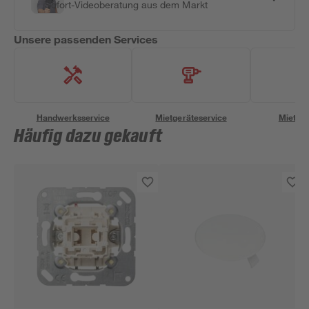
Sofort-Videoberatung aus dem Markt
Unsere passenden Services
Handwerksservice
Mietgeräteservice
Miettra
Häufig dazu gekauft