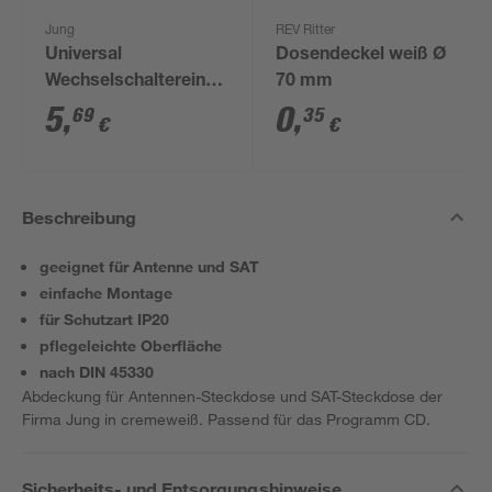
Jung
REV Ritter
Universal
Dosendeckel weiß Ø
Wechselschaltereinsatz,
70 mm
ohne Abdeckung
5
,
0
,
69
35
€
€
Beschreibung
geeignet für Antenne und SAT
einfache Montage
für Schutzart IP20
pflegeleichte Oberfläche
nach DIN 45330
Abdeckung für Antennen-Steckdose und SAT-Steckdose der
Firma Jung in cremeweiß. Passend für das Programm CD.
Sicherheits- und Entsorgungshinweise