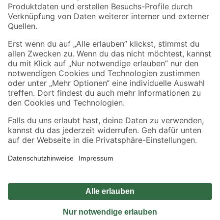
Sicher einkaufen
Jetzt die toom-App herunterladen
Alle Preisangaben in EUR inkl. gesetzl. MwSt.. Die dargestellten Angebote sind unter
Umständen nicht in allen Märkten verfügbar. Die angegebenen Verfügbarkeiten beziehen
sich auf den unter "Mein Markt" ausgewählten toom Baumarkt. Alle Angebote und
Produkte nur solange der Vorrat reicht.
*Paketversand ab 59 € versandkostenfrei, gilt nicht für Artikel mit Speditionsversand, hier
fallen zusätzliche Versandkosten an.
Datenschutz
Privatsphäre
Impressum
AGB
Nutzungsbedingungen
Widerrufsrecht
Vertrag widerrufen
Barrierefreiheit