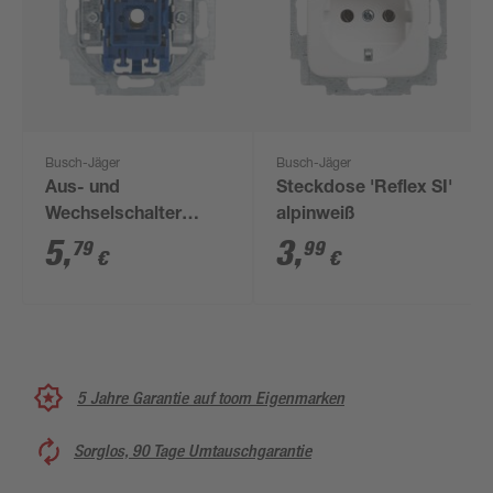
Busch-Jäger
Busch-Jäger
Aus- und
Steckdose 'Reflex SI'
Wechselschalter
alpinweiß
Einsatz
5
,
3
,
79
99
€
€
5 Jahre Garantie auf toom Eigenmarken
Sorglos, 90 Tage Umtauschgarantie