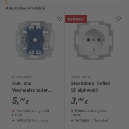
Alternative Produkte
Bestseller
Busch-Jäger
Busch-Jäger
Aus- und
Steckdose 'Reflex
Wechselschalter
SI' alpinweiß
Einsatz
5
,
3
,
79
99
€
€
Keine Lieferung nach
Keine Lieferung nach
Hause
Hause
Troisdorf
Troisdorf
Verfügbar in
Verfügbar in