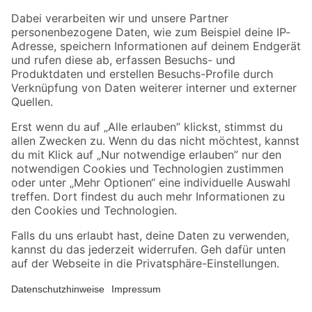
Zahlungsarten
Versandarten
Sicher einkaufen
Jetzt die toom-App herunterladen
Alle Preisangaben in EUR inkl. gesetzl. MwSt.. Die dargestellten Angebote sind unter
Umständen nicht in allen Märkten verfügbar. Die angegebenen Verfügbarkeiten beziehen
sich auf den unter "Mein Markt" ausgewählten toom Baumarkt. Alle Angebote und
Produkte nur solange der Vorrat reicht.
*Paketversand ab 59 € versandkostenfrei, gilt nicht für Artikel mit Speditionsversand, hier
fallen zusätzliche Versandkosten an.