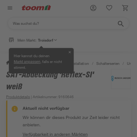
Mein Markt:
Troisdorf
✕
Hier kannst du deinen
, falls er nicht
Markt anpassen
/
Bauen & Renovieren
/
Elektroinstallation
/
Schalterserien
/
Unter
stimmt.
SAT-Abdeckung 'Reflex-SI'
weiß
Produktdetails
| Artikelnummer
:
9160646
Aktuell nicht verfügbar
Wir können dir dieses Produkt zur Zeit leider nicht
anbieten.
Verfügbarkeit in anderen Märkten