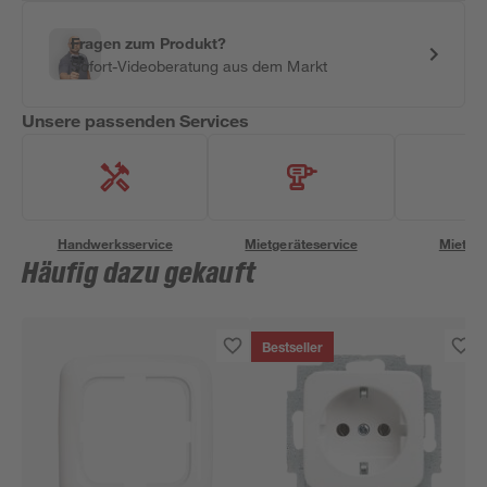
Fragen zum Produkt?
Sofort-Videoberatung aus dem Markt
Unsere passenden Services
Handwerksservice
Mietgeräteservice
Miettra
Häufig dazu gekauft
Bestseller