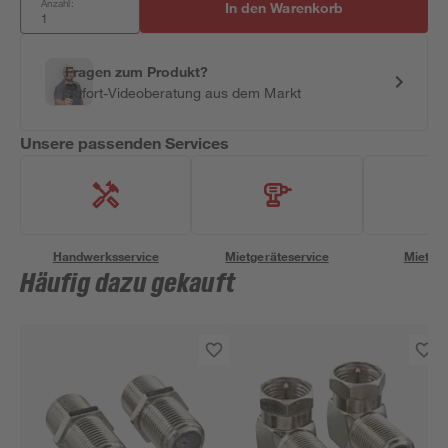
Anzahl:
In den Warenkorb
Fragen zum Produkt?
Sofort-Videoberatung aus dem Markt
Unsere passenden Services
Handwerksservice
Mietgeräteservice
Miettra
Häufig dazu gekauft