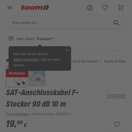
Mein Markt:
Troisdorf
✕
Hier kannst du deinen
, falls er nicht
Markt anpassen
/
Bauen & Renovieren
/
Haustechnik & Sicherheit
/
Audio & Video
/
stimmt.
Bestseller
SAT-Anschlusskabel F-
Stecker 90 dB 10 m
Produktdetails
| Artikelnummer
:
9400310
19
,
99
€