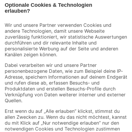
Bleib auf dem Laufenden mit unserem Newsletter
Der toom Newsletter: Keine Angebote und Aktionen mehr verpassen!
Zur Newsletter Anmeldung
Folge uns
Zahlungsarten
Versandarten
Sicher einkaufen
Jetzt die toom-App herunterladen