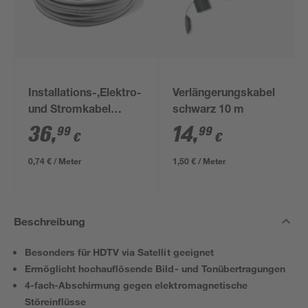
Installations-,Elektro-
Verlängerungskabel
und Stromkabel
schwarz 10 m
NYM-J 3x1,5mm² 50
36
,
14
,
99
99
€
€
m
0,74 € / Meter
1,50 € / Meter
Beschreibung
Besonders für HDTV via Satellit geeignet
Ermöglicht hochauflösende Bild- und Tonübertragungen
4-fach-Abschirmung gegen elektromagnetische
Störeinflüsse