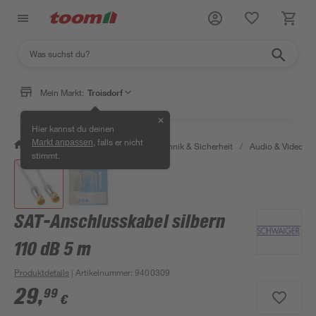
Mein Markt:
Troisdorf
✕
Hier kannst du deinen
, falls er nicht
Markt anpassen
/
Bauen & Renovieren
/
Haustechnik & Sicherheit
/
Audio & Video
/
stimmt.
SAT-Anschlusskabel silbern
110 dB 5 m
Produktdetails
| Artikelnummer
:
9400309
29
,
99
€