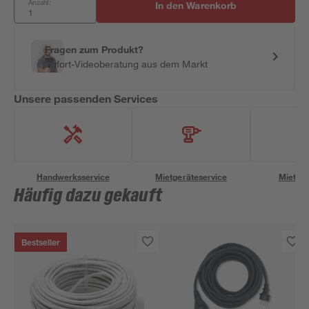
Anzahl:
In den Warenkorb
Fragen zum Produkt?
Sofort-Videoberatung aus dem Markt
Unsere passenden Services
Handwerksservice
Mietgeräteservice
Miettra
Häufig dazu gekauft
Bestseller