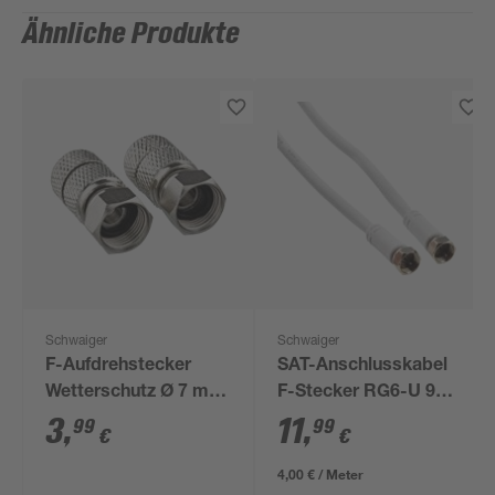
Ähnliche Produkte
Schwaiger
Schwaiger
F-Aufdrehstecker
SAT-Anschlusskabel
Wetterschutz Ø 7 mm
F-Stecker RG6-U 90
2 Stück
dB 3 m
3
,
11
,
99
99
€
€
4,00 € / Meter