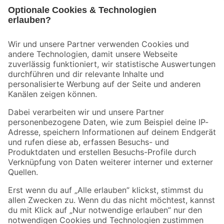
Bleib auf dem Laufenden mit unserem Newsletter
Der toom Newsletter: Keine Angebote und Aktionen mehr verpassen!
Zur Newsletter Anmeldung
Folge uns
Zahlungsarten
Versandarten
Sicher einkaufen
Jetzt die toom-App herunterladen