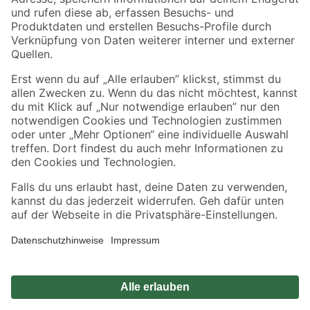
Zahlungsarten
Versandarten
Sicher einkaufen
Jetzt die toom-App herunterladen
Alle Preisangaben in EUR inkl. gesetzl. MwSt.. Die dargestellten Angebote sind unter
Umständen nicht in allen Märkten verfügbar. Die angegebenen Verfügbarkeiten beziehen
sich auf den unter "Mein Markt" ausgewählten toom Baumarkt. Alle Angebote und
Produkte nur solange der Vorrat reicht.
*Paketversand ab 59 € versandkostenfrei, gilt nicht für Artikel mit Speditionsversand, hier
fallen zusätzliche Versandkosten an.
Datenschutz
Privatsphäre
Impressum
AGB
Nutzungsbedingungen
Widerrufsrecht
Vertrag widerrufen