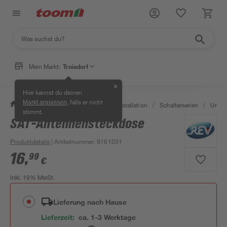
Mein Markt:
Troisdorf
✕
Hier kannst du deinen
, falls er nicht
Markt anpassen
/
Bauen & Renovieren
/
Elektroinstallation
/
Schalterserien
/
Unter
stimmt.
SAT-Antennensteckdose
Produktdetails
| Artikelnummer
:
9161031
16
,
99
€
inkl. 19% MwSt.
Lieferung nach Hause
Lieferzeit:
ca. 1-3 Werktage