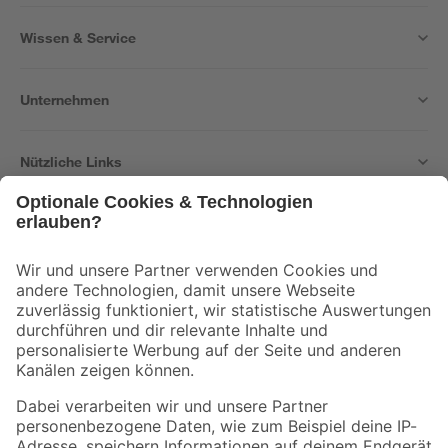
Wissen & Service
Unternehmen
Nützliche Links
Bleib auf dem Laufenden mit unserem Newsletter
Der toom Newsletter: Keine Angebote und Aktionen mehr verpassen!
Zur Newsletter Anmeldung
Folge uns