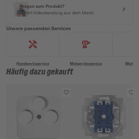
Fragen zum Produkt?
Sofort-Videoberatung aus dem Markt
Unsere passenden Services
Handwerksservice
Mietgeräteservice
Miettra
Häufig dazu gekauft