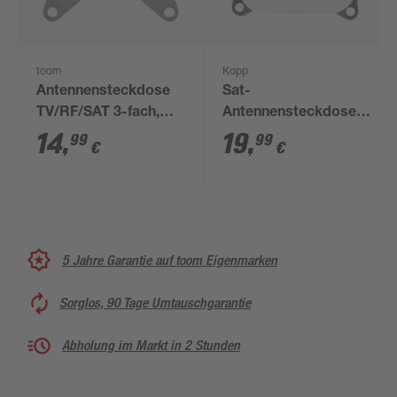
toom
Kopp
Antennensteckdose
Sat-
TV/RF/SAT 3-fach,
Antennensteckdose
ohne Abdeckung
'Donau' arktisweiß
14
,
19
,
99
99
€
€
5 Jahre Garantie auf toom Eigenmarken
Sorglos, 90 Tage Umtauschgarantie
Abholung im Markt in 2 Stunden