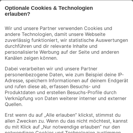
Bleib auf dem Laufenden mit unserem Newsletter
Der toom Newsletter: Keine Angebote und Aktionen mehr verpassen!
Zur Newsletter Anmeldung
Folge uns
Zahlungsarten
Versandarten
Sicher einkaufen
Jetzt die toom-App herunterladen