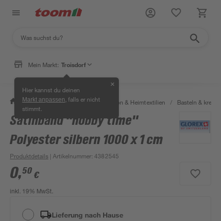
Mein Markt:
Troisdorf
✕
Hier kannst du deinen
, falls er nicht
Markt anpassen
/
Wohnen & Haushalt
/
Dekoration & Heimtextilien
/
Basteln & kreati
stimmt.
Satinband "hobby time"
Polyester silbern 1000 x 1 cm
Produktdetails
| Artikelnummer
:
4382545
0
,
50
€
inkl. 19% MwSt.
Lieferung nach Hause