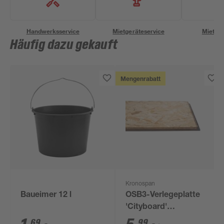
Handwerksservice
Mietgeräteservice
Miettra
Häufig dazu gekauft
Mengenrabatt
Kronospan
Baueimer 12 l
OSB3-Verlegeplatte
'Cityboard'
ungeschliffen 1690 x
69
99