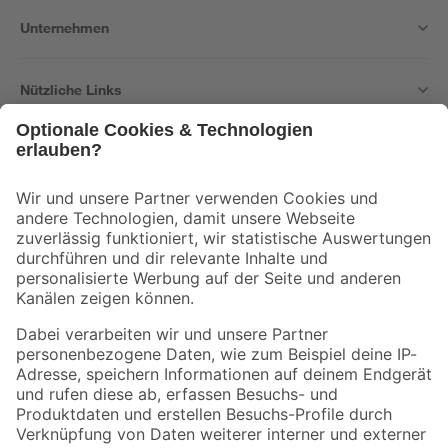
Unternehmen
Nützliche Links
Bleib auf dem Laufenden mit unserem Newsletter
Der toom Newsletter: Keine Angebote und Aktionen mehr verpassen!
Zur Newsletter Anmeldung
Folge uns
Zahlungsarten
Versandarten