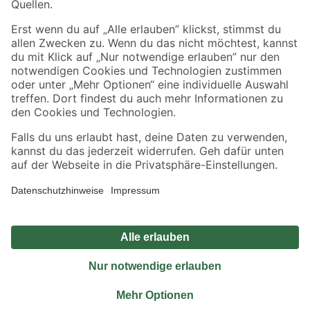
Sicher einkaufen
Jetzt die toom-App herunterladen
Alle Preisangaben in EUR inkl. gesetzl. MwSt.. Die dargestellten Angebote sind unter
Umständen nicht in allen Märkten verfügbar. Die angegebenen Verfügbarkeiten beziehen
sich auf den unter "Mein Markt" ausgewählten toom Baumarkt. Alle Angebote und
Produkte nur solange der Vorrat reicht.
*Paketversand ab 59 € versandkostenfrei, gilt nicht für Artikel mit Speditionsversand, hier
fallen zusätzliche Versandkosten an.
Datenschutz
Privatsphäre
Impressum
AGB
Nutzungsbedingungen
Widerrufsrecht
Vertrag widerrufen
Barrierefreiheit
© 2026 toom Baumarkt GmbH