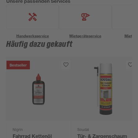
Unsere passenden Services
Handwerksservice
Mietgeräteservice
Miettra
Häufig dazu gekauft
Bestseller
Nigrin
Soudal
Fahrrad Kettenöl
Tür- & Zargenschaum