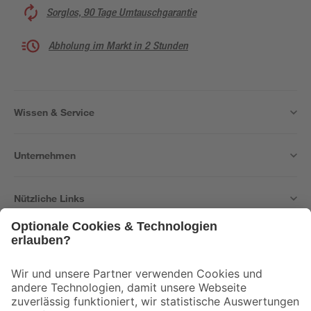
Sorglos, 90 Tage Umtauschgarantie
Abholung im Markt in 2 Stunden
Wissen & Service
Unternehmen
Nützliche Links
Bleib auf dem Laufenden mit unserem Newsletter
Der toom Newsletter: Keine Angebote und Aktionen mehr verpassen!
Zur Newsletter Anmeldung