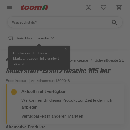
Mein Markt:
Troisdorf
✕
Hier kannst du deinen
, falls er nicht
Markt anpassen
/
Werkstatt & Maschinen
/
Elektrowerkzeuge
/
Schweißgeräte & Lötk
stimmt.
Sauerstoff-Ersatzflasche 105 bar
Produktdetails
| Artikelnummer
:
1302048
Aktuell nicht verfügbar
Wir können dir dieses Produkt zur Zeit leider nicht
anbieten.
Verfügbarkeit in anderen Märkten
Alternative Produkte