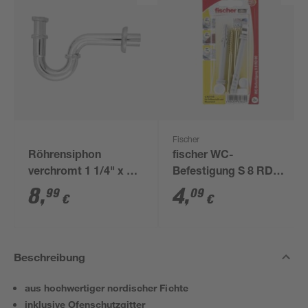
Fischer
Röhrensiphon
fischer WC-
verchromt 1 1/4" x 32
Befestigung S 8 RD
mm
80 2 Stück
8
,
4
,
99
09
€
€
Beschreibung
aus hochwertiger nordischer Fichte
inklusive Ofenschutzgitter