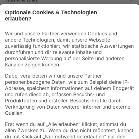
Bleib auf dem Laufenden mit unserem Newsletter
Der toom Newsletter: Keine Angebote und Aktionen mehr verpassen!
Zur Newsletter Anmeldung
Folge uns
Zahlungsarten
Versandarten
Sicher einkaufen
Jetzt die toom-App herunterladen