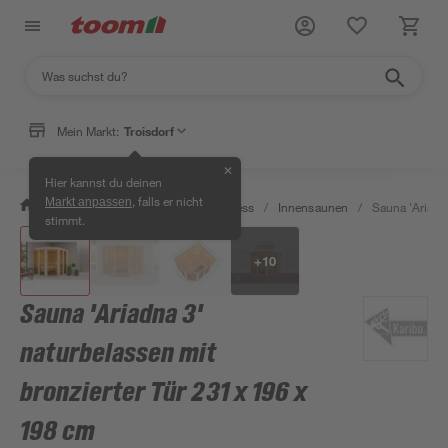
Mein Markt:
Troisdorf
✕
Hier kannst du deinen
, falls er nicht
Markt anpassen
/
Bad & Sanitär
/
Sauna & Wellness
/
Innensaunen
/
Sauna 'Ariadn
stimmt.
+
10
Sauna 'Ariadna 3'
naturbelassen mit
bronzierter Tür 231 x 196 x
198 cm