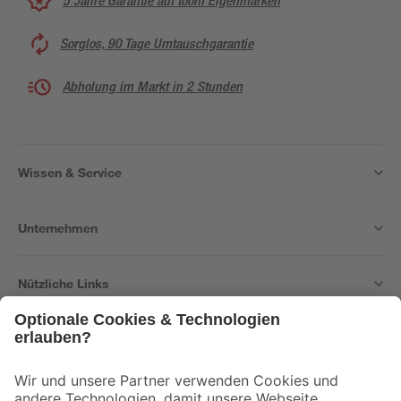
5 Jahre Garantie auf toom Eigenmarken
Sorglos, 90 Tage Umtauschgarantie
Abholung im Markt in 2 Stunden
Wissen & Service
Unternehmen
Nützliche Links
Bleib auf dem Laufenden mit unserem Newsletter
Der toom Newsletter: Keine Angebote und Aktionen mehr verpassen!