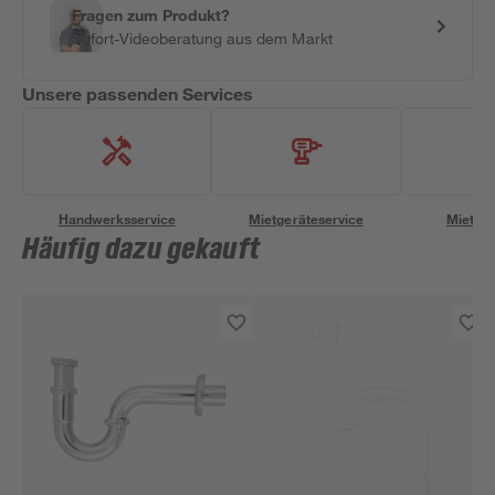
Fragen zum Produkt?
Sofort-Videoberatung aus dem Markt
Unsere passenden Services
Handwerksservice
Mietgeräteservice
Miettra
Häufig dazu gekauft