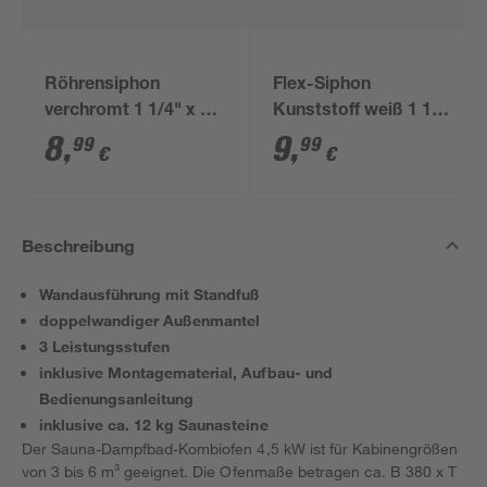
Röhrensiphon
Flex-Siphon
verchromt 1 1/4" x 32
Kunststoff weiß 1 1/2'
mm
x 40/50 mm
8
,
9
,
99
99
€
€
Beschreibung
Wandausführung mit Standfuß
doppelwandiger Außenmantel
3 Leistungsstufen
inklusive Montagematerial, Aufbau- und
Bedienungsanleitung
inklusive ca. 12 kg Saunasteine
Der Sauna-Dampfbad-Kombiofen 4,5 kW ist für Kabinengrößen
von 3 bis 6 m³ geeignet. Die Ofenmaße betragen ca. B 380 x T