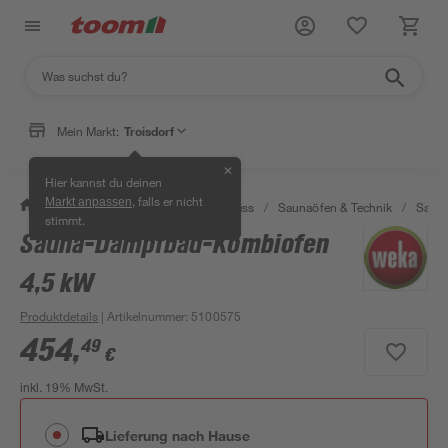
Mein Markt:
Troisdorf
✕
Hier kannst du deinen
, falls er nicht
Markt anpassen
/
Bad & Sanitär
/
Sauna & Wellness
/
Saunaöfen & Technik
/
Sauna
stimmt.
Sauna-Dampfbad-Kombiofen
4,5 kW
Produktdetails
| Artikelnummer
:
5100575
454
,
49
€
inkl. 19% MwSt.
Lieferung nach Hause