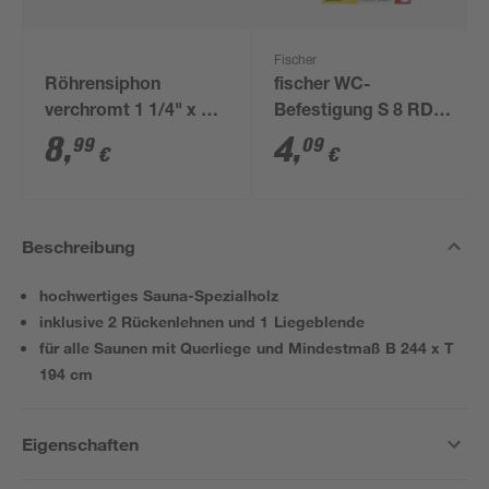
Fischer
Röhrensiphon
fischer WC-
verchromt 1 1/4" x 32
Befestigung S 8 RD
mm
80 2 Stück
8
,
4
,
99
09
€
€
Beschreibung
hochwertiges Sauna-Spezialholz
inklusive 2 Rückenlehnen und 1 Liegeblende
für alle Saunen mit Querliege und Mindestmaß B 244 x T
194 cm
Eigenschaften