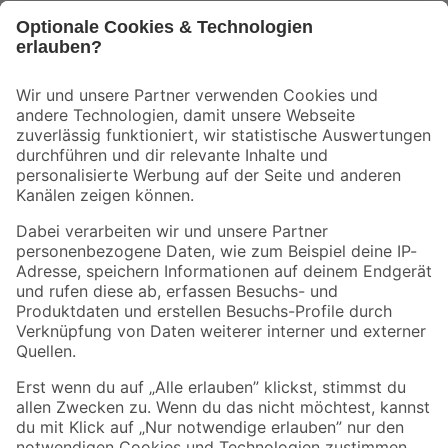
Bleib auf dem Laufenden mit unserem Newsletter
Der toom Newsletter: Keine Angebote und Aktionen mehr verpassen!
Zur Newsletter Anmeldung
Folge uns
Zahlungsarten
Versandarten
Sicher einkaufen
Jetzt die toom-App herunterladen