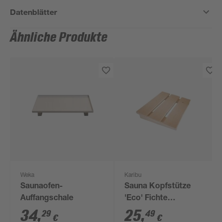
Datenblätter
Ähnliche Produkte
Weka
Karibu
Saunaofen-
Sauna Kopfstütze
Auffangschale
'Eco' Fichte
naturbelassen 40 x
34
,
25
,
29
49
€
€