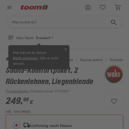
Mein Markt:
Troisdorf
✕
Hier kannst du deinen
, falls er nicht
Markt anpassen
/
Bad & Sanitär
/
Sauna & Wellness
/
Saunazubehör
/
Rücklehnen
stimmt.
Sauna-Komfortpaket, 2
Rückenlehnen, Liegenblende
Produktdetails
| Artikelnummer
:
5100647
249
,
99
€
inkl. 19% MwSt.
Lieferung nach Hause