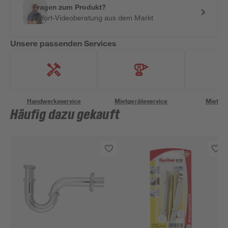
Fragen zum Produkt?
Sofort-Videoberatung aus dem Markt
Unsere passenden Services
Handwerksservice
Mietgeräteservice
Miettra
Häufig dazu gekauft