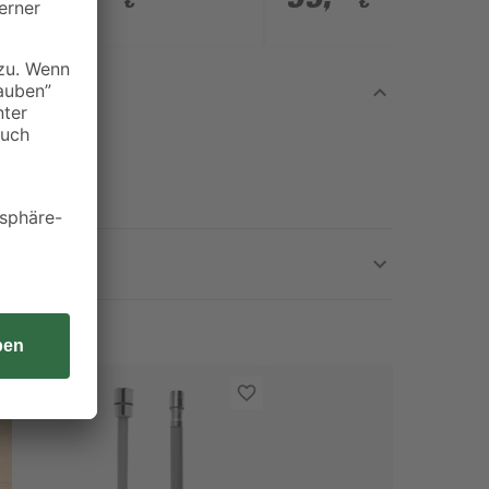
€
€
Spülkasten weiß