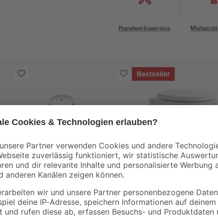
Handwerksservice
Mietgerät
Bestseller
Ottofond
Ablaufgarnitur 'Tasso'
Wand-WC
 RD
Ø 90 mm
spülrandlos 'Rio'
inklusive WC-Sitz
44
,
199
,
99
99