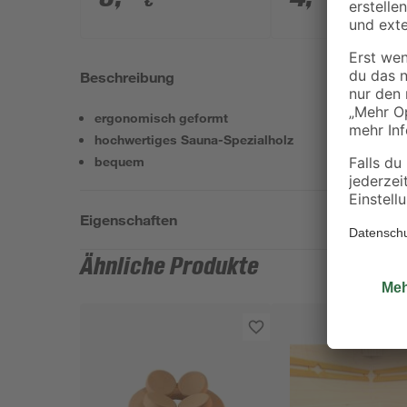
€
€
Beschreibung
ergonomisch geformt
hochwertiges Sauna-Spezialholz
bequem
Eigenschaften
Ähnliche Produkte