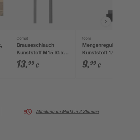
Cornat
toom
,
Brauseschlauch
Mengenregulierer
Kunststoff M15 IG x
Kunststoff 1/2"
1/2" AG, 150 cm
13
,
9
,
99
99
€
€
Abholung im Markt in 2 Stunden