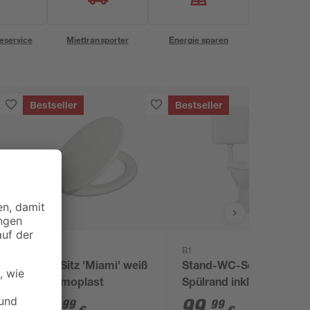
eservice
Miettransporter
Energie sparen
Bestseller
Bestseller
B1
B1
WC-Sitz 'Miami' weiß
Stand-WC-Set mit
Thermoplast
Spülrand inklusive
WC-Sitz und
19
,
99
,
99
99