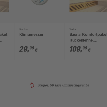
Karibu
Weka
aket,
Klimamesser
Sauna-Komfortpaket
Rückenlehne,
Liegenblende
29
,
109
,
99
99
€
€
Sorglos, 90 Tage Umtauschgarantie