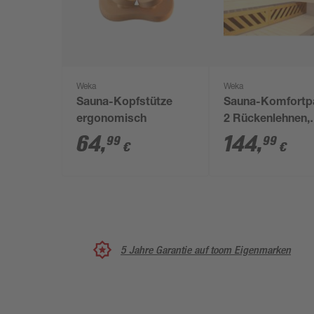
Weka
Weka
Sauna-Kopfstütze
Sauna-Komfortp
ergonomisch
2 Rückenlehnen,
Liegenblende
64
,
144
,
99
99
€
€
5 Jahre Garantie auf toom Eigenmarken