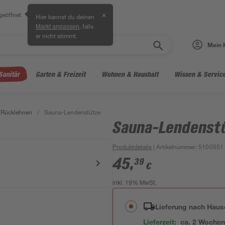
geöffnet
✕
Hier kannst du deinen
, falls
Markt anpassen
er nicht stimmt.
Mein 
Sanitär
Garten & Freizeit
Wohnen & Haushalt
Wissen & Servic
Rücklehnen
/
Sauna-Lendenstütze
Sauna-Lendenst
Produktdetails
| Artikelnummer
:
5100551
45
,
39
€
inkl. 19% MwSt.
Lieferung nach Haus
Lieferzeit:
ca. 2 Woche