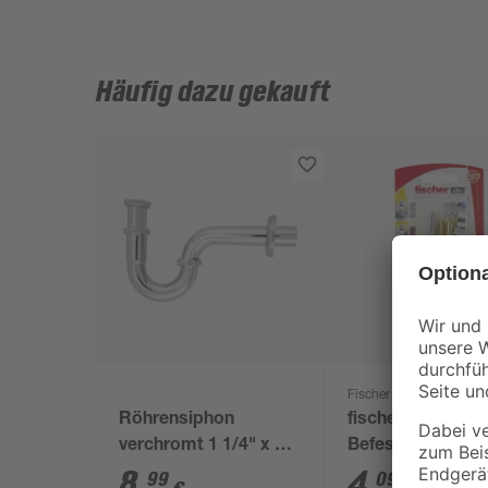
Häufig dazu gekauft
Fischer
Röhrensiphon
fischer WC-
verchromt 1 1/4" x 32
Befestigung S 8
mm
80 2 Stück
8
,
4
,
99
09