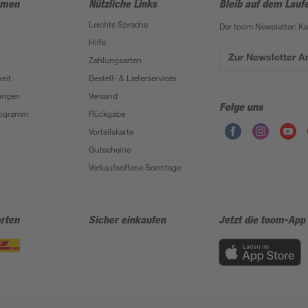
hmen
Nützliche Links
Bleib auf dem Lauf
Leichte Sprache
Der toom Newsletter: K
Hilfe
Zur Newsletter 
Zahlungsarten
eit
Bestell- & Lieferservices
ungen
Versand
Folge uns
Programm
Rückgabe
Vorteilskarte
Gutscheine
Verkaufsoffene Sonntage
rten
Sicher einkaufen
Jetzt die toom-App