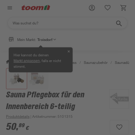
Mein Markt:
Troisdorf
✕
Hier kannst du deinen
, falls er nicht
Markt anpassen
/
Bad & Sanitär
/
Sauna & Wellness
/
Saunazubehör
/
Saunadüfte 
stimmt.
Sauna Pflegebox für den
Innenbereich 6-teilig
Produktdetails
| Artikelnummer
:
5101315
50
,
89
€