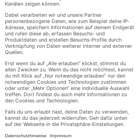
Folge uns
Zahlungsarten
Versandarten
Sicher einkaufen
Jetzt die toom-App herunterladen
Alle Preisangaben in EUR inkl. gesetzl. MwSt.. Die dargestellten Angebote sind unter
Umständen nicht in allen Märkten verfügbar. Die angegebenen Verfügbarkeiten beziehen
sich auf den unter "Mein Markt" ausgewählten toom Baumarkt. Alle Angebote und
Produkte nur solange der Vorrat reicht.
*Paketversand ab 59 € versandkostenfrei, gilt nicht für Artikel mit Speditionsversand, hier