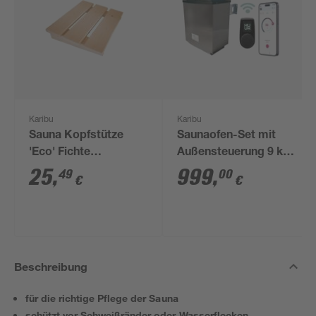
Karibu
Karibu
Sauna Kopfstütze
Saunaofen-Set mit
'Eco' Fichte
Außensteuerung 9 kW
naturbelassen 40 x
und WiFi-Steuerung
25
,
999
,
49
00
€
€
31,5 cm
Beschreibung
für die richtige Pflege der Sauna
schützt vor Schweißränder oder Wasserflecken