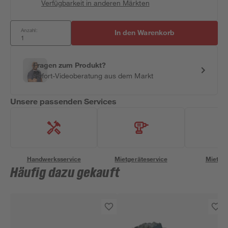
Verfügbarkeit in anderen Märkten
Anzahl:
In den Warenkorb
Fragen zum Produkt?
Sofort-Videoberatung aus dem Markt
Unsere passenden Services
Handwerksservice
Mietgeräteservice
Miettra
Häufig dazu gekauft