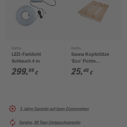
Karibu
Karibu
LED-Farblicht
Sauna Kopfstütze
Schlauch 4 m
'Eco' Fichte
naturbelassen 40 x
299
,
25
,
99
49
€
€
31,5 cm
5 Jahre Garantie auf toom Eigenmarken
Sorglos, 90 Tage Umtauschgarantie