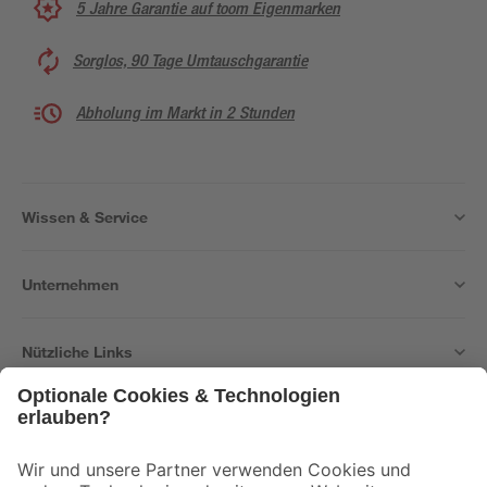
5 Jahre Garantie auf toom Eigenmarken
Sorglos, 90 Tage Umtauschgarantie
Abholung im Markt in 2 Stunden
Wissen & Service
Unternehmen
Nützliche Links
Bleib auf dem Laufenden mit unserem Newsletter
Der toom Newsletter: Keine Angebote und Aktionen mehr verpassen!