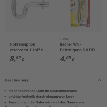
Fischer
Röhrensiphon
fischer WC-
verchromt 1 1/4" x 32
Befestigung S 8 RD
mm
80 2 Stück
8
,
4
,
99
09
€
€
Beschreibung
mehr natürliches Licht im Saunainnenraum
erhöhte Ästhetik durch eleganteren Look
Aussicht auf die Natur während des Saunierens