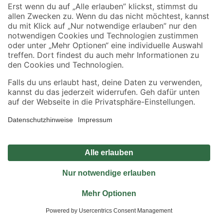
Sicher einkaufen
Jetzt die toom-App herunterladen
Alle Preisangaben in EUR inkl. gesetzl. MwSt.. Die dargestellten Angebote sind unter
Umständen nicht in allen Märkten verfügbar. Die angegebenen Verfügbarkeiten beziehen
sich auf den unter "Mein Markt" ausgewählten toom Baumarkt. Alle Angebote und
Produkte nur solange der Vorrat reicht.
*Paketversand ab 59 € versandkostenfrei, gilt nicht für Artikel mit Speditionsversand, hier
fallen zusätzliche Versandkosten an.
Datenschutz
Privatsphäre
Impressum
AGB
Nutzungsbedingungen
Widerrufsrecht
Vertrag widerrufen
Barrierefreiheit
© 2026 toom Baumarkt GmbH