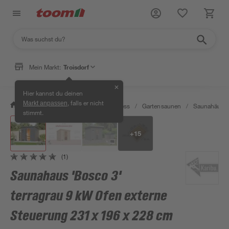
Mein Markt:
Troisdorf
✕
Hier kannst du deinen
, falls er nicht
Markt anpassen
/
Bad & Sanitär
/
Sauna & Wellness
/
Gartensaunen
/
Saunahäuser
stimmt.
+
15
(1)
Saunahaus 'Bosco 3'
terragrau 9 kW Ofen externe
Steuerung 231 x 196 x 228 cm