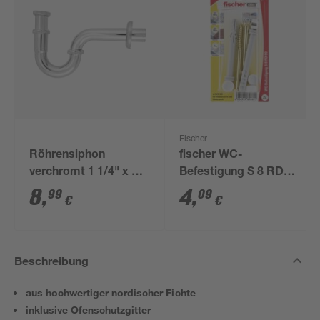
Fischer
Röhrensiphon
fischer WC-
verchromt 1 1/4" x 32
Befestigung S 8 RD
mm
80 2 Stück
8
,
4
,
99
09
€
€
Beschreibung
aus hochwertiger nordischer Fichte
inklusive Ofenschutzgitter