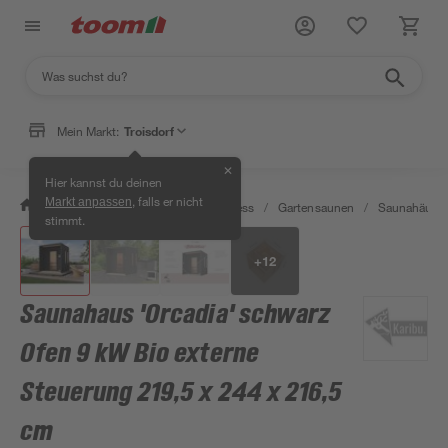
Mein Markt:
Troisdorf
✕
Hier kannst du deinen
, falls er nicht
Markt anpassen
/
Bad & Sanitär
/
Sauna & Wellness
/
Gartensaunen
/
Saunahäuser
stimmt.
+
12
Saunahaus 'Orcadia' schwarz
Ofen 9 kW Bio externe
Steuerung 219,5 x 244 x 216,5
cm