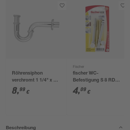
Fischer
Röhrensiphon
fischer WC-
verchromt 1 1/4" x 32
Befestigung S 8 RD
mm
80 2 Stück
8
,
4
,
99
09
€
€
Beschreibung