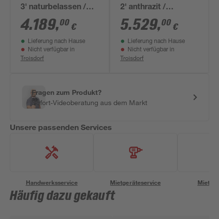
3' naturbelassen /
2' anthrazit /
graualuminium Ofen
graualuminium mit
4.189
,
5.529
,
00
00
€
€
9 kW externe
Anbaudach 492 x
Lieferung nach Hause
Lieferung nach Hause
Steuerung 276 x
231,5 x 276 cm
Nicht verfügbar in
Nicht verfügbar in
231,5 x 276 cm
Troisdorf
Troisdorf
Fragen zum Produkt?
Sofort-Videoberatung aus dem Markt
Unsere passenden Services
Handwerksservice
Mietgeräteservice
Miettra
Häufig dazu gekauft