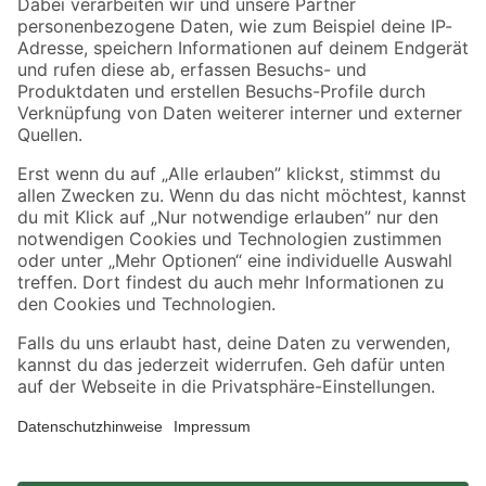
Zahlungsarten
Versandarten
Sicher einkaufen
Jetzt die toom-App herunterladen
Alle Preisangaben in EUR inkl. gesetzl. MwSt.. Die dargestellten Angebote sind unter
Umständen nicht in allen Märkten verfügbar. Die angegebenen Verfügbarkeiten beziehen
sich auf den unter "Mein Markt" ausgewählten toom Baumarkt. Alle Angebote und
Produkte nur solange der Vorrat reicht.
*Paketversand ab 59 € versandkostenfrei, gilt nicht für Artikel mit Speditionsversand, hier
fallen zusätzliche Versandkosten an.