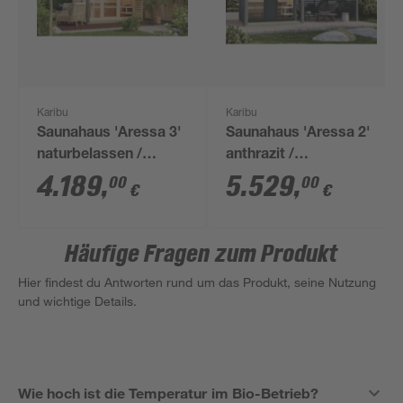
Karibu
Karibu
Saunahaus 'Aressa 3'
Saunahaus 'Aressa 2'
naturbelassen /
anthrazit /
graualuminium Ofen 9
graualuminium mit
4.189
,
5.529
,
00
00
€
€
kW externe Steuerung
Anbaudach 492 x
276 x 231,5 x 276 cm
231,5 x 276 cm
Häufige Fragen zum Produkt
Hier findest du Antworten rund um das Produkt, seine Nutzung
und wichtige Details.
Wie hoch ist die Temperatur im Bio-Betrieb?