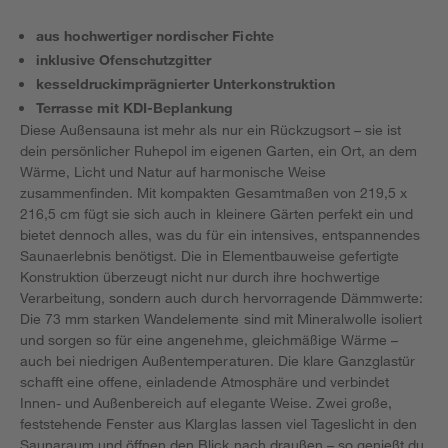
aus hochwertiger nordischer Fichte
inklusive Ofenschutzgitter
kesseldruckimprägnierter Unterkonstruktion
Terrasse mit KDI-Beplankung
Diese Außensauna ist mehr als nur ein Rückzugsort – sie ist
dein persönlicher Ruhepol im eigenen Garten, ein Ort, an dem
Wärme, Licht und Natur auf harmonische Weise
zusammenfinden. Mit kompakten Gesamtmaßen von 219,5 x
216,5 cm fügt sie sich auch in kleinere Gärten perfekt ein und
bietet dennoch alles, was du für ein intensives, entspannendes
Saunaerlebnis benötigst. Die in Elementbauweise gefertigte
Konstruktion überzeugt nicht nur durch ihre hochwertige
Verarbeitung, sondern auch durch hervorragende Dämmwerte:
Die 73 mm starken Wandelemente sind mit Mineralwolle isoliert
und sorgen so für eine angenehme, gleichmäßige Wärme –
auch bei niedrigen Außentemperaturen. Die klare Ganzglastür
schafft eine offene, einladende Atmosphäre und verbindet
Innen- und Außenbereich auf elegante Weise. Zwei große,
feststehende Fenster aus Klarglas lassen viel Tageslicht in den
Saunaraum und öffnen den Blick nach draußen – so genießt du