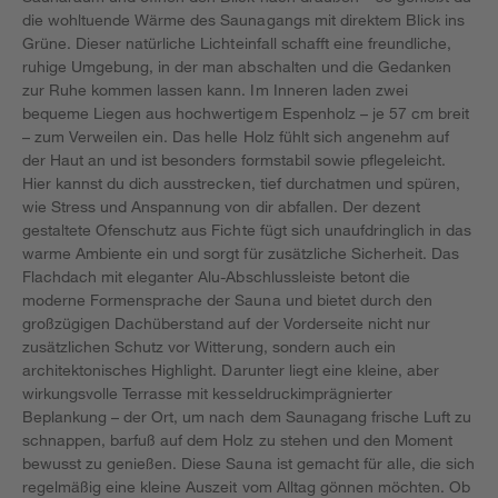
die wohltuende Wärme des Saunagangs mit direktem Blick ins
Grüne. Dieser natürliche Lichteinfall schafft eine freundliche,
ruhige Umgebung, in der man abschalten und die Gedanken
zur Ruhe kommen lassen kann. Im Inneren laden zwei
bequeme Liegen aus hochwertigem Espenholz – je 57 cm breit
– zum Verweilen ein. Das helle Holz fühlt sich angenehm auf
der Haut an und ist besonders formstabil sowie pflegeleicht.
Hier kannst du dich ausstrecken, tief durchatmen und spüren,
wie Stress und Anspannung von dir abfallen. Der dezent
gestaltete Ofenschutz aus Fichte fügt sich unaufdringlich in das
warme Ambiente ein und sorgt für zusätzliche Sicherheit. Das
Flachdach mit eleganter Alu-Abschlussleiste betont die
moderne Formensprache der Sauna und bietet durch den
großzügigen Dachüberstand auf der Vorderseite nicht nur
zusätzlichen Schutz vor Witterung, sondern auch ein
architektonisches Highlight. Darunter liegt eine kleine, aber
wirkungsvolle Terrasse mit kesseldruckimprägnierter
Beplankung – der Ort, um nach dem Saunagang frische Luft zu
schnappen, barfuß auf dem Holz zu stehen und den Moment
bewusst zu genießen. Diese Sauna ist gemacht für alle, die sich
regelmäßig eine kleine Auszeit vom Alltag gönnen möchten. Ob