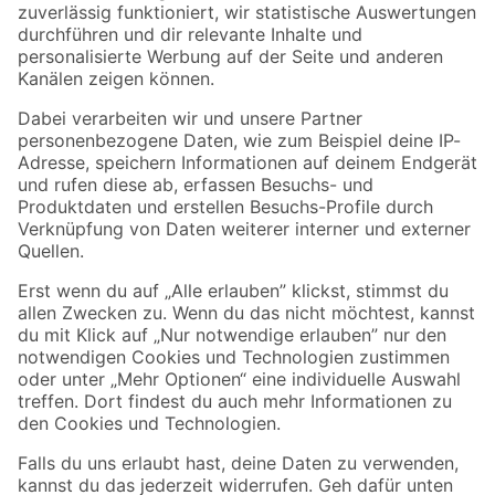
Zur Newsletter Anmeldung
Folge uns
Zahlungsarten
Versandarten
Sicher einkaufen
Jetzt die toom-App herunterladen
Alle Preisangaben in EUR inkl. gesetzl. MwSt.. Die dargestellten Angebote sind unter