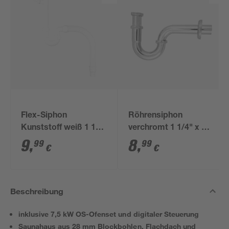
Flex-Siphon
Röhrensiphon
Kunststoff weiß 1 1/2'
verchromt 1 1/4" x 32
x 40/50 mm
mm
9
,
8
,
99
99
€
€
Beschreibung
inklusive 7,5 kW OS-Ofenset und digitaler Steuerung
Saunahaus aus 28 mm Blockbohlen, Flachdach und