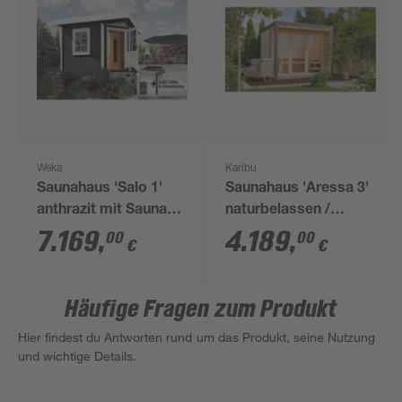
Weka
Karibu
Saunahaus 'Salo 1'
Saunahaus 'Aressa 3'
anthrazit mit Sauna
naturbelassen /
Varberg 3 und 7,5 kW
graualuminium Ofen 9
7.169
,
4.189
,
00
00
€
€
BioS-Ofenset,
kW externe Steuerung
digitaler Steuerung
276 x 231,5 x 276 cm
298 x 298 x 237 cm
Häufige Fragen zum Produkt
Hier findest du Antworten rund um das Produkt, seine Nutzung
und wichtige Details.