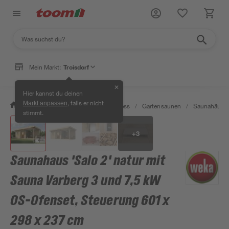
Mein Markt:
Troisdorf
✕
Hier kannst du deinen
, falls er nicht
Markt anpassen
/
Bad & Sanitär
/
Sauna & Wellness
/
Gartensaunen
/
Saunahäuser
stimmt.
+
3
Saunahaus 'Salo 2' natur mit
Sauna Varberg 3 und 7,5 kW
OS-Ofenset, Steuerung 601 x
298 x 237 cm