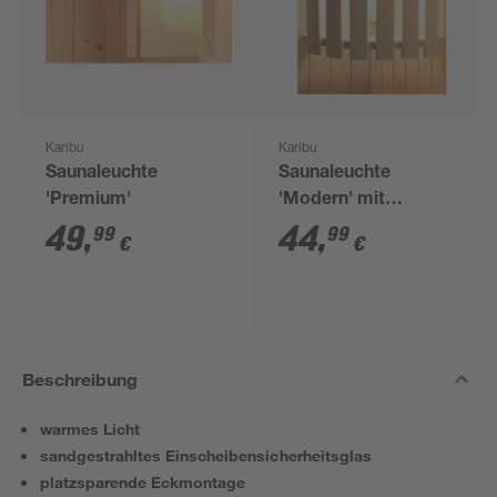
Karibu
Karibu
Saunaleuchte
Saunaleuchte
'Premium'
'Modern' mit
Massivholzblendschirm
49
,
44
,
99
99
€
€
Beschreibung
warmes Licht
sandgestrahltes Einscheibensicherheitsglas
platzsparende Eckmontage