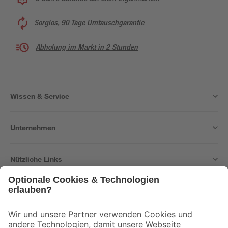
Sorglos, 90 Tage Umtauschgarantie
Abholung im Markt in 2 Stunden
Wissen & Service
Unternehmen
Nützliche Links
Bleib auf dem Laufenden mit unserem Newsletter
Der toom Newsletter: Keine Angebote und Aktionen mehr verpassen!