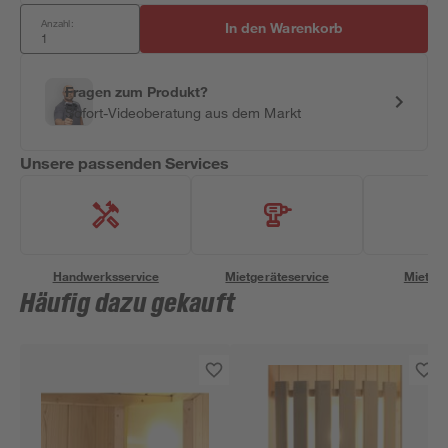
Anzahl:
In den Warenkorb
Fragen zum Produkt?
Sofort-Videoberatung aus dem Markt
Unsere passenden Services
Handwerksservice
Mietgeräteservice
Miettra
Häufig dazu gekauft