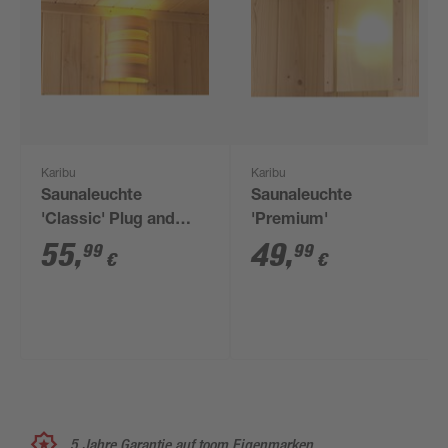
Karibu
Karibu
Saunaleuchte
Saunaleuchte
'Classic' Plug and
'Premium'
Play IP54, E27,
55
,
49
,
99
99
€
€
steckerfertige
Verbindung zum
Steuergerät
5 Jahre Garantie auf toom Eigenmarken