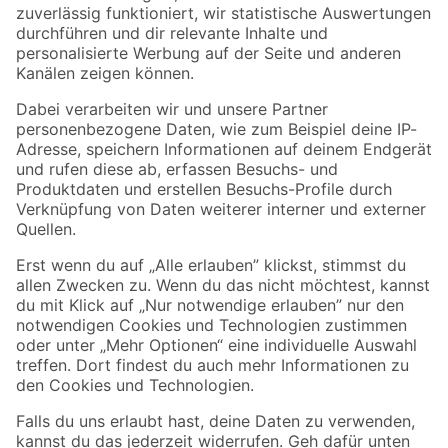
Zur Newsletter Anmeldung
Folge uns
Zahlungsarten
Versandarten
Sicher einkaufen
Jetzt die toom-App herunterladen
Alle Preisangaben in EUR inkl. gesetzl. MwSt.. Die dargestellten Angebote sind unter