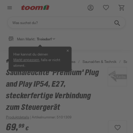
Mein Markt:
Troisdorf
✕
Hier kannst du deinen
, falls er nicht
Markt anpassen
/
Bad & Sanitär
/
Sauna & Wellness
/
Saunaöfen & Technik
/
Sauna
stimmt.
Saunaleuchte 'Premium' Plug
and Play IP54, E27,
steckerfertige Verbindung
zum Steuergerät
Produktdetails
| Artikelnummer
:
5101309
69
,
99
€