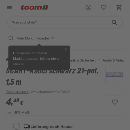
Mein Markt:
Troisdorf
✕
Hier kannst du deinen
, falls er nicht
Markt anpassen
/
Bauen & Renovieren
/
Haustechnik & Sicherheit
/
Audio & Video
/
stimmt.
SCART-Kabel schwarz 21-pol.
1,5 m
Produktdetails
| Artikelnummer
:
9406672
4
,
49
€
inkl. 19% MwSt.
Lieferung nach Hause