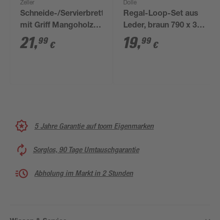
Zeller
Dolle
Schneide-/Servierbrett
Regal-Loop-Set aus
mit Griff Mangoholz
Leder, braun 790 x 30
beige 43 x 2 x 30 cm
x 1,8 mm
21
,
19
,
99
99
€
€
5 Jahre Garantie auf toom Eigenmarken
Sorglos, 90 Tage Umtauschgarantie
Abholung im Markt in 2 Stunden