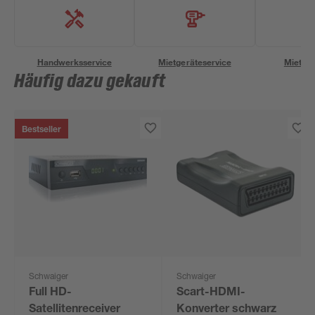
Handwerksservice
Mietgeräteservice
Miettra
Häufig dazu gekauft
Bestseller
Schwaiger
Schwaiger
Full HD-
Scart-HDMI-
Satellitenreceiver
Konverter schwarz