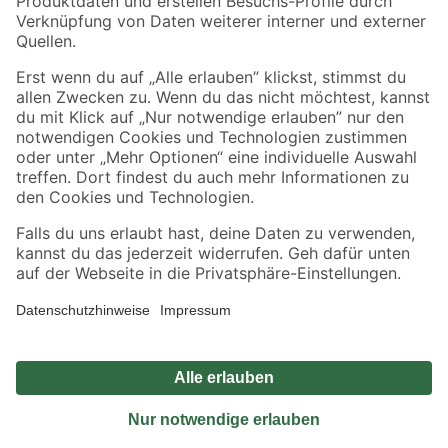
Sicher einkaufen
Jetzt die toom-App herunterladen
Alle Preisangaben in EUR inkl. gesetzl. MwSt.. Die dargestellten Angebote sind unter
Umständen nicht in allen Märkten verfügbar. Die angegebenen Verfügbarkeiten beziehen
sich auf den unter "Mein Markt" ausgewählten toom Baumarkt. Alle Angebote und
Produkte nur solange der Vorrat reicht.
*Paketversand ab 59 € versandkostenfrei, gilt nicht für Artikel mit Speditionsversand, hier
fallen zusätzliche Versandkosten an.
Datenschutz
Privatsphäre
Impressum
AGB
Nutzungsbedingungen
Widerrufsrecht
Vertrag widerrufen
Barrierefreiheit