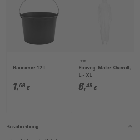
toom
Baueimer 12 l
Einweg-Maler-Overall,
L - XL
1
,
6
,
69
49
€
€
Beschreibung