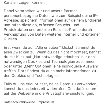
Folge uns
Zahlungsarten
Versandarten
Sicher einkaufen
Jetzt die toom-App herunterladen
Alle Preisangaben in EUR inkl. gesetzl. MwSt.. Die dargestellten Angebote sind unter
Umständen nicht in allen Märkten verfügbar. Die angegebenen Verfügbarkeiten beziehen
sich auf den unter "Mein Markt" ausgewählten toom Baumarkt. Alle Angebote und
Produkte nur solange der Vorrat reicht.
*Paketversand ab 59 € versandkostenfrei, gilt nicht für Artikel mit Speditionsversand, hier