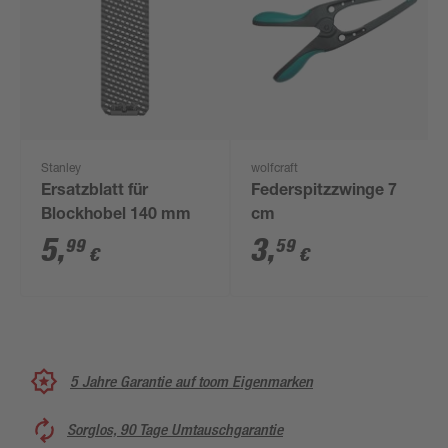
Stanley
wolfcraft
Ersatzblatt für
Federspitzzwinge 7
Blockhobel 140 mm
cm
5
,
3
,
99
59
€
€
5 Jahre Garantie auf toom Eigenmarken
Sorglos, 90 Tage Umtauschgarantie