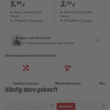
5
,
3
,
99
59
€
€
Keine Lieferung nach
Keine Lieferung nach
Hause
Hause
Troisdorf
Troisdorf
Verfügbar in
Verfügbar in
Fragen zum Produkt?
Sofort-Videoberatung aus dem Markt
Unsere passenden Services
Handwerksservice
Mietgeräteservice
Miettra
Häufig dazu gekauft
Bestseller