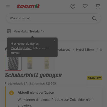
Mein Markt:
Troisdorf
✕
Hier kannst du deinen
, falls er nicht
Markt anpassen
/
Werkstatt & Maschinen
/
Handwerkzeuge
/
Hobel & Beitel
/
Scha
stimmt.
Schaberblatt gebogen
Produktdetails
| Artikelnummer
:
1267651
Aktuell nicht verfügbar
Wir können dir dieses Produkt zur Zeit leider nicht
anbieten.