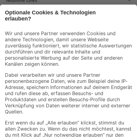
Nützliche Links
Bleib auf dem Laufenden mit unserem Newsletter
Der toom Newsletter: Keine Angebote und Aktionen mehr verpassen!
Zur Newsletter Anmeldung
Folge uns
Zahlungsarten
Versandarten
Sicher einkaufen