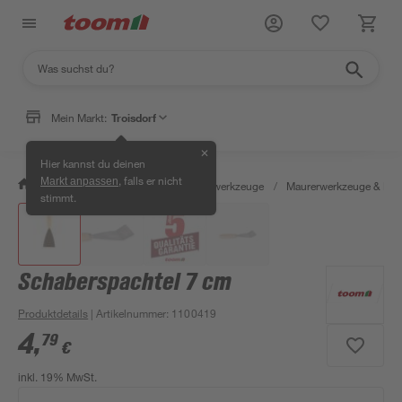
Mein Markt:
Troisdorf
✕
Hier kannst du deinen
, falls er nicht
Markt anpassen
/
Werkstatt & Maschinen
/
Handwerkzeuge
/
Maurerwerkzeuge & Fli
stimmt.
Schaberspachtel 7 cm
Produktdetails
| Artikelnummer
:
1100419
4
,
79
€
inkl. 19% MwSt.