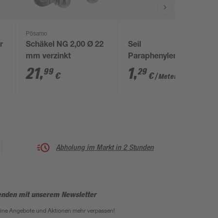
Pösamo
r
Schäkel NG 2,00 Ø 22
Seil
mm verzinkt
Paraphenylendiamin
gedreht orange
21
,
1
,
99
29
€
€
/ Meter
Meterware 8 mm
Abholung im Markt in 2 Stunden
enden mit unserem Newsletter
eine Angebote und Aktionen mehr verpassen!