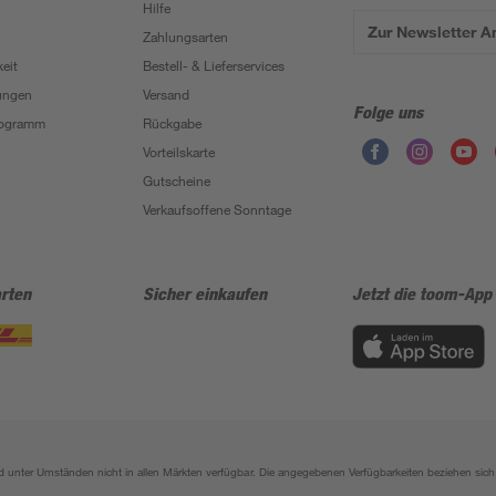
Hilfe
Zur Newsletter 
Zahlungsarten
eit
Bestell- & Lieferservices
ungen
Versand
Folge uns
Programm
Rückgabe
Vorteilskarte
Gutscheine
Verkaufsoffene Sonntage
rten
Sicher einkaufen
Jetzt die toom-App
sind unter Umständen nicht in allen Märkten verfügbar. Die angegebenen Verfügbarkeiten beziehen s