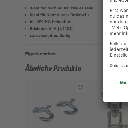
dient der Verbindung zweier Teile
ideal für Ketten oder Drahtseile
bis 250 KG belastbar
Edelstahl V4A (1.4401)
salzwasserbeständig
Eigenschaften
Ähnliche Produkte