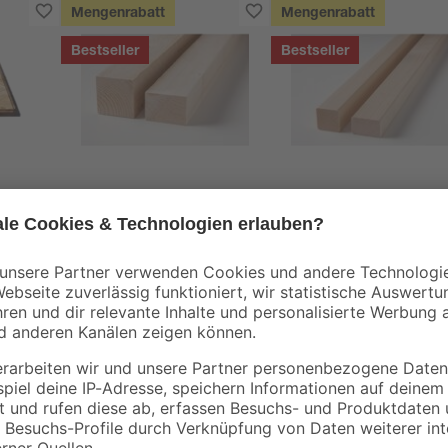
Mengenrabatt
Mengenrabatt
Bestseller
Bestseller
binderholz
binderholz
tte
Rahmen sägerau
Latte gehobelt 2000 
2000 x 58 x 38 mm
44 x 24 mm
90 x
3
,
3
,
98
98
€
€
1,99 € / Meter
1,99 € / Meter