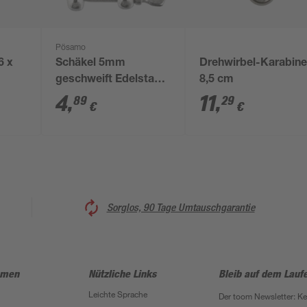
Pösamo
6 x
Schäkel 5mm
Drehwirbel-Karabine
geschweift Edelstahl
8,5 cm
V4A
4
,
11
,
89
29
€
€
Sorglos, 90 Tage Umtauschgarantie
hmen
Nützliche Links
Bleib auf dem Lauf
Leichte Sprache
Der toom Newsletter: K