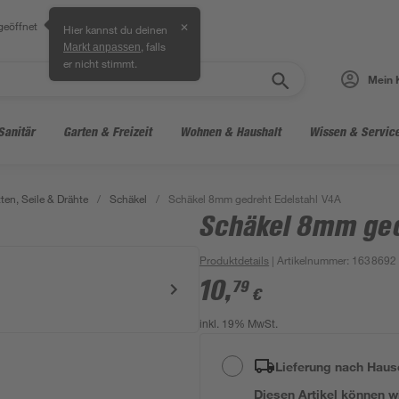
geöffnet
✕
Hier kannst du deinen
, falls
Markt anpassen
er nicht stimmt.
Mein 
Sanitär
Garten & Freizeit
Wohnen & Haushalt
Wissen & Servic
ten, Seile & Drähte
/
Schäkel
/
Schäkel 8mm gedreht Edelstahl V4A
Schäkel 8mm ged
Produktdetails
| Artikelnummer
:
1638692
10
,
79
€
inkl. 19% MwSt.
Lieferung nach Haus
Diesen Artikel können wir