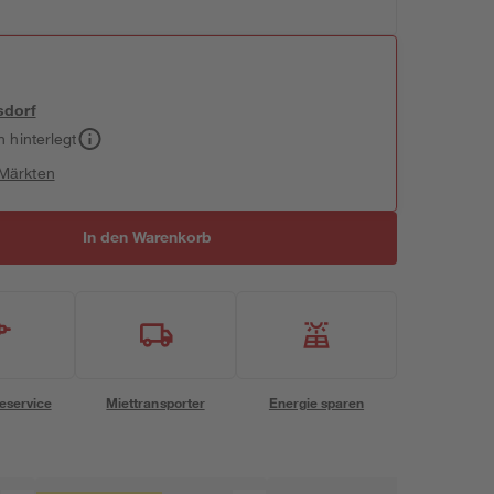
sdorf
h hinterlegt
 Märkten
In den Warenkorb
eservice
Miettransporter
Energie sparen