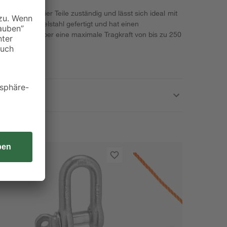
rbindung zweier Teile zuständig und lässt sich ideal mit
Er ist aus Edelstahl gefertigt und hat einen
 außerdem über eine maximale Tragkraft von bis zu 250