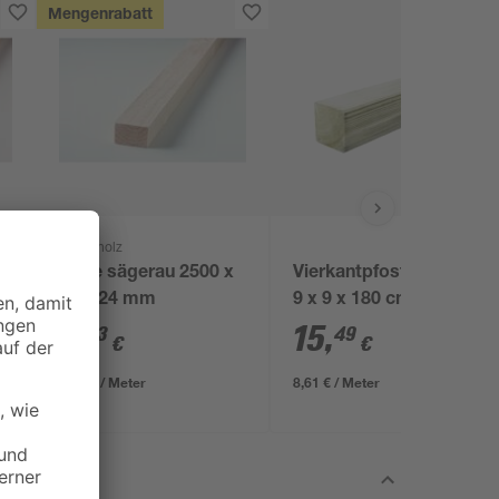
Mengenrabatt
binderholz
x
Latte sägerau 2500 x
Vierkantpfosten grün
48 x 24 mm
9 x 9 x 180 cm
2
,
15
,
23
49
€
€
0,89 € / Meter
8,61 € / Meter