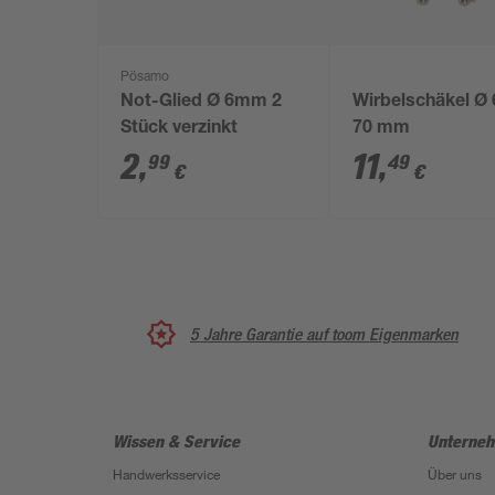
Pösamo
Not-Glied Ø 6mm 2
Wirbelschäkel Ø 
Stück verzinkt
70 mm
2
,
11
,
99
49
€
€
5 Jahre Garantie auf toom Eigenmarken
Wissen & Service
Unterne
Handwerksservice
Über uns