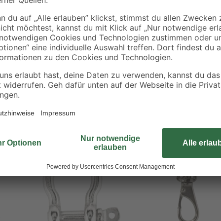
Der gedrehte Schäkel ist für die Ve
Ketten oder Drahtseilen verbinden. 
Durchmesser von 8 mm. Er verfügt
kg.