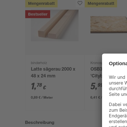
Mengenrabatt
Mengenrabatt
Bestseller
binderholz
Kronospan
Latte sägerau 2000 x
OSB3-Verlegepla
48 x 24 mm
'Cityboard'
ungeschliffen 16
1
,
5
,
78
99
€
€
/ m²
634 x 12 mm
0,89 € / Meter
6,41 € / Pack
Beschreibung