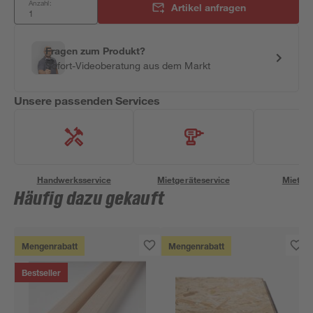
Anzahl:
Artikel anfragen
Fragen zum Produkt?
Sofort-Videoberatung aus dem Markt
Unsere passenden Services
Handwerksservice
Mietgeräteservice
Miettra
Häufig dazu gekauft
Mengenrabatt
Mengenrabatt
Bestseller