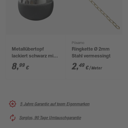
Pösamo
Metallübertopf
Ringkette Ø 2mm
lackiert schwarz mit
Stahl vermessingt
Silberrand 15 x 17 x
8
,
2
,
99
49
€
€
/ Meter
12 cm
5 Jahre Garantie auf toom Eigenmarken
Sorglos, 90 Tage Umtauschgarantie