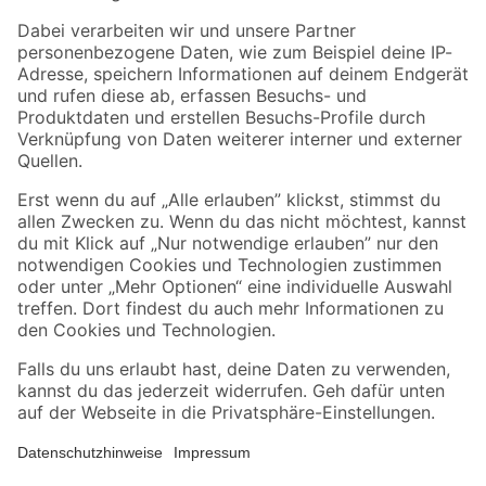
Zahlungsarten
Versandarten
Sicher einkaufen
Jetzt die toom-App herunterladen
Alle Preisangaben in EUR inkl. gesetzl. MwSt.. Die dargestellten Angebote sind unter
Umständen nicht in allen Märkten verfügbar. Die angegebenen Verfügbarkeiten beziehen
sich auf den unter "Mein Markt" ausgewählten toom Baumarkt. Alle Angebote und
Produkte nur solange der Vorrat reicht.
*Paketversand ab 59 € versandkostenfrei, gilt nicht für Artikel mit Speditionsversand, hier
fallen zusätzliche Versandkosten an.