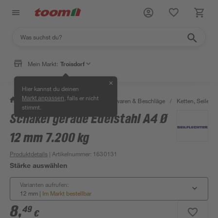
Mein Markt:
Troisdorf
✕
Hier kannst du deinen
, falls er nicht
Markt anpassen
/
Werkstatt & Maschinen
/
Eisenwaren & Beschläge
/
Ketten, Seile & 
stimmt.
Schäkel gerade Edelstahl A4 Ø
12 mm 7.200 kg
Produktdetails
| Artikelnummer
:
1630131
Stärke auswählen
Varianten aufrufen:
12 mm
|
Im Markt bestellbar
8
,
49
€