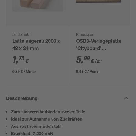
binderholz
Kronospan
Latte sägerau 2000 x
OSB3-Verlegeplatte
48 x 24 mm
'Cityboard'
ungeschliffen 1690 x
1
,
5
,
78
99
€
€
/ m²
634 x 12 mm
0,89 € / Meter
6,41 € / Pack
Beschreibung
Zum sicheren Verbinden zweier Teile
Ideal zur Aufnahme von Zugkräften
Aus rostfreiem Edelstahl
Bruchlast: 7.200 daN