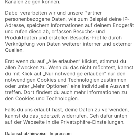
Folge uns
Zahlungsarten
Versandarten
Sicher einkaufen
Jetzt die toom-App herunterladen
Alle Preisangaben in EUR inkl. gesetzl. MwSt.. Die dargestellten Angebote sind unter
Umständen nicht in allen Märkten verfügbar. Die angegebenen Verfügbarkeiten beziehen
sich auf den unter "Mein Markt" ausgewählten toom Baumarkt. Alle Angebote und
Produkte nur solange der Vorrat reicht.
*Paketversand ab 59 € versandkostenfrei, gilt nicht für Artikel mit Speditionsversand, hier