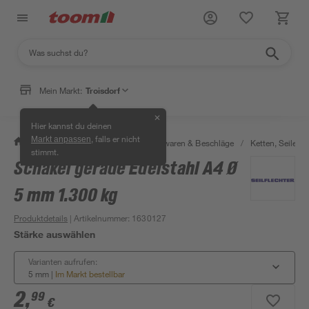
Mein Markt:
Troisdorf
✕
Hier kannst du deinen
, falls er nicht
Markt anpassen
/
Werkstatt & Maschinen
/
Eisenwaren & Beschläge
/
Ketten, Seile & 
stimmt.
Schäkel gerade Edelstahl A4 Ø
5 mm 1.300 kg
Produktdetails
| Artikelnummer
:
1630127
Stärke auswählen
Varianten aufrufen:
5 mm
|
Im Markt bestellbar
2
,
99
€