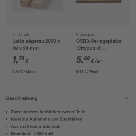
binderholz
Kronospan
Latte sägerau 2000 x
OSB3-Verlegeplatte
48 x 24 mm
'Cityboard'
ungeschliffen 1690 x
1
,
5
,
78
99
€
€
/ m²
634 x 12 mm
0,89 € / Meter
6,41 € / Pack
Beschreibung
Zum sicheren Verbinden zweier Teile
Ideal zur Aufnahme von Zugkräften
Aus rostfreiem Edelstahl
Bruchlast: 1.300 daN