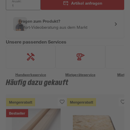
Anzahl:
Artikel anfragen
Fragen zum Produkt?
Sofort-Videoberatung aus dem Markt
Unsere passenden Services
Handwerksservice
Mietgeräteservice
Miettra
Häufig dazu gekauft
Mengenrabatt
Mengenrabatt
Bestseller