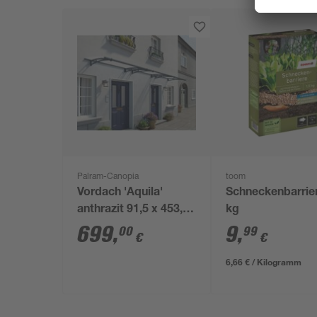
Palram-Canopia
toom
Vordach 'Aquila'
Schneckenbarrier
anthrazit 91,5 x 453,5
kg
cm Acrylglas klar
699
,
9
,
00
99
€
€
6,66 € / Kilogramm