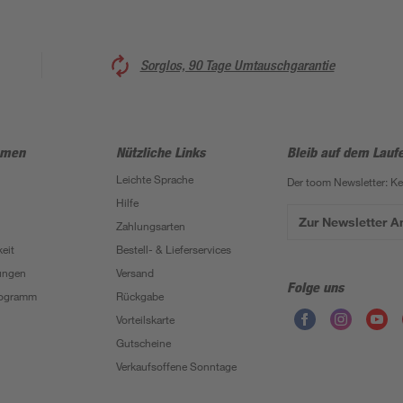
Sorglos, 90 Tage Umtauschgarantie
hmen
Nützliche Links
Bleib auf dem Lauf
Leichte Sprache
Der toom Newsletter: K
Hilfe
Zur Newsletter 
Zahlungsarten
eit
Bestell- & Lieferservices
ungen
Versand
Folge uns
Programm
Rückgabe
Vorteilskarte
Gutscheine
Verkaufsoffene Sonntage