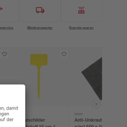
eservice
Miettransporter
Energie sparen
toom
toom
Pflanzschilder
Anti-Unkrautvlies 50