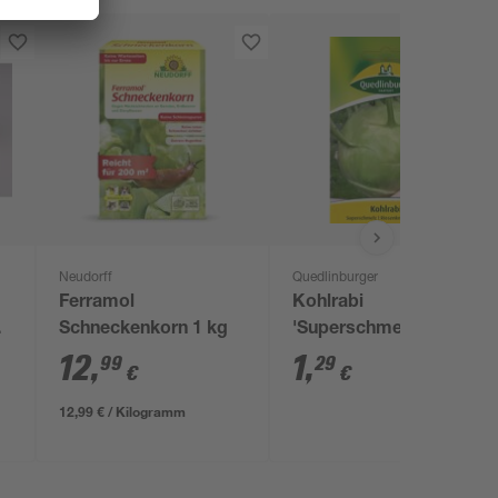
Neudorff
Quedlinburger
Ferramol
Kohlrabi
Schneckenkorn 1 kg
'Superschmelz'
12
,
1
,
99
29
€
€
12,99 € / Kilogramm