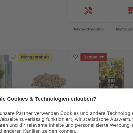
Handwerksservice
Mietgerät
Mengenrabatt
Bestseller
Compo
haus
Mauersand 25 kg
Bio-