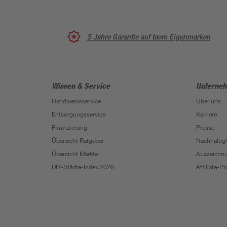
5 Jahre Garantie auf toom Eigenmarken
Wissen & Service
Unterne
Handwerksservice
Über uns
Entsorgungsservice
Karriere
Finanzierung
Presse
Übersicht Ratgeber
Nachhaltigk
Übersicht Märkte
Auszeichn
DIY-Städte-Index 2026
Affiliate-