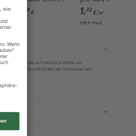
Kunststoff 15 cm 15
g/m² 500 x 150 cm
Stück
2
,
1
,
49
33
€
€
/ m²
9,99 € / Pack
tzt deine Beete auf natürliche Weise vor
atürliche Barriere und hindert die Schnecken am