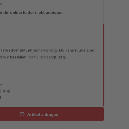
e
 dir online leider nicht anbieten.
t
Troisdorf
aktuell nicht vorrätig. Du kannst uns aber
wir bestellen ihn für dich (ggf. zzgl.
e:
2
 Km)
)
Artikel anfragen