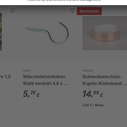
Bestseller
toom
Vitavia
e 1,5
Wäscheleinenhaken
Schneckenschutz-
Stahl verzinkt 4,8 x 65
Kupfer-Klebeband 5
mm 12 Stück
m, für Hochbeete
5
,
14
,
79
99
€
€
3,00 € / Meter