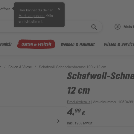
öffnet
✕
Hier kannst du deinen
, falls
Markt anpassen
er nicht stimmt.
Mein 
Sanitär
Garten & Freizeit
Wohnen & Haushalt
Wissen & Servic
e
/
Folien & Vliese
/
Schafwoll-Schneckenbremse 100 x 12 cm
Schafwoll-Schn
12 cm
Produktdetails
| Artikelnummer
:
1050499
4
,
99
€
inkl. 19% MwSt.