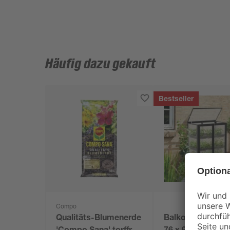
Häufig dazu gekauft
Bestseller
Compo
Qualitäts-Blumenerde
Balkon-Gewächs