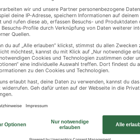
cm
Zitruspflanzenerde
torffrei 10 l
3
,
8
,
89
99
€
€
0,16 € / Kilogramm
0,90 € / Liter
Das Schafwoll-Schneckenband schü
Schneckenbefall. Es bildet eine n
Überqueren.