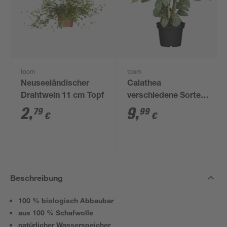
toom
toom
Neuseeländischer
Calathea
Drahtwein 11 cm Topf
verschiedene Sorten
14 cm Topf
2
,
9
,
79
99
€
€
Beschreibung
100 % biologisch Abbaubar
aus 100 % Schafwolle
natürlicher Wasserspeicher