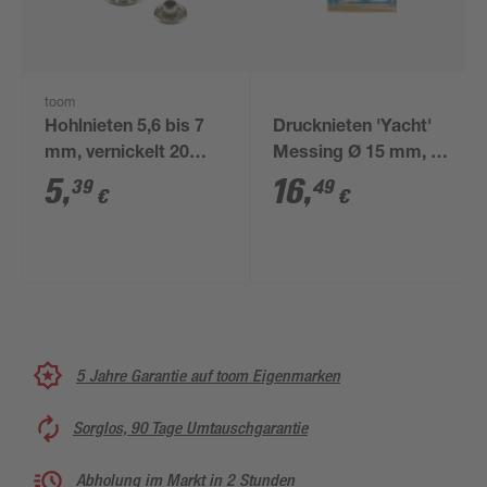
toom
Hohlnieten 5,6 bis 7
Drucknieten 'Yacht'
mm, vernickelt 20
Messing Ø 15 mm, 10
Stück
Stück
5
,
16
,
39
49
€
€
5 Jahre Garantie auf toom Eigenmarken
Sorglos, 90 Tage Umtauschgarantie
Abholung im Markt in 2 Stunden