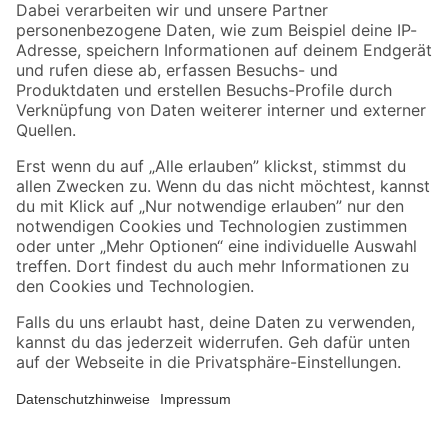
Zahlungsarten
Versandarten
Sicher einkaufen
Jetzt die toom-App herunterladen
Alle Preisangaben in EUR inkl. gesetzl. MwSt.. Die dargestellten Angebote sind unter
Umständen nicht in allen Märkten verfügbar. Die angegebenen Verfügbarkeiten beziehen
sich auf den unter "Mein Markt" ausgewählten toom Baumarkt. Alle Angebote und
Produkte nur solange der Vorrat reicht.
*Paketversand ab 59 € versandkostenfrei, gilt nicht für Artikel mit Speditionsversand, hier
fallen zusätzliche Versandkosten an.