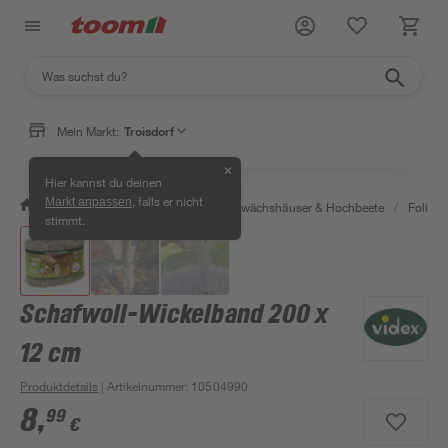
Mein Markt:
Troisdorf
✕
Hier kannst du deinen
, falls er nicht
Markt anpassen
/
Garten & Freizeit
/
Anzucht, Gewächshäuser & Hochbeete
/
Folien 
stimmt.
Schafwoll-Wickelband 200 x
12 cm
Produktdetails
| Artikelnummer
:
10504990
8
,
99
€