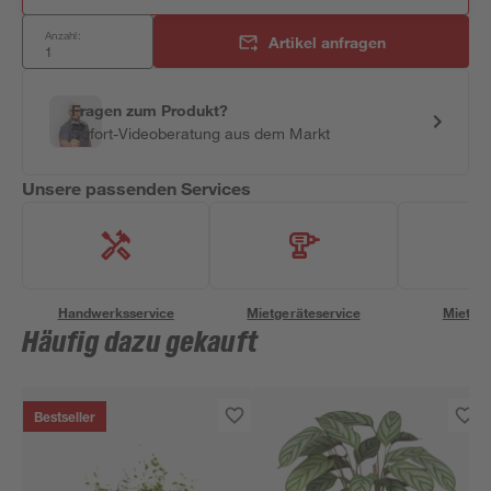
Anzahl:
Artikel anfragen
Fragen zum Produkt?
Sofort-Videoberatung aus dem Markt
Unsere passenden Services
Handwerksservice
Mietgeräteservice
Miettra
Häufig dazu gekauft
Bestseller