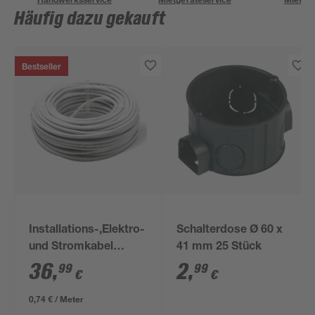
Häufig dazu gekauft
Bestseller
Installations-,Elektro-
Schalterdose Ø 60 x
und Stromkabel
41 mm 25 Stück
NYM-J 3x1,5mm² 50
36
,
2
,
99
99
€
€
m
0,74 € / Meter