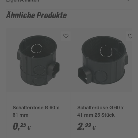
Ähnliche Produkte
Schalterdose Ø 60 x
Schalterdose Ø 60 x
61 mm
41 mm 25 Stück
0
,
2
,
25
99
€
€