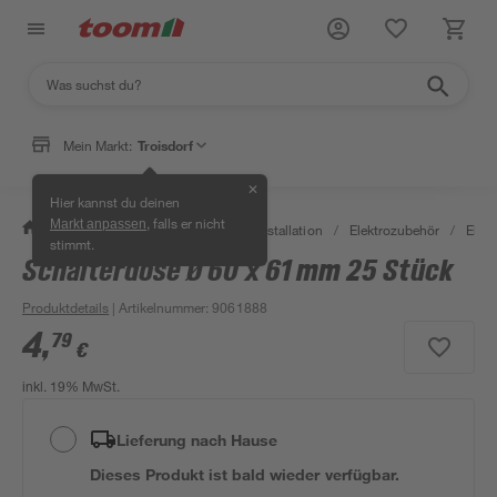
Mein Markt:
Troisdorf
✕
Hier kannst du deinen
, falls er nicht
Markt anpassen
/
Bauen & Renovieren
/
Elektroinstallation
/
Elektrozubehör
/
Elek
stimmt.
Schalterdose Ø 60 x 61 mm 25 Stück
Produktdetails
| Artikelnummer
:
9061888
4
,
79
€
inkl. 19% MwSt.
Lieferung nach Hause
Dieses Produkt ist bald wieder verfügbar.