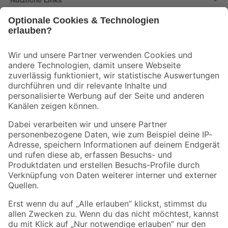
Bleib auf dem Laufenden mit unserem Newsletter
Der toom Newsletter: Keine Angebote und Aktionen mehr verpassen!
Zur Newsletter Anmeldung
Folge uns
Zahlungsarten
Versandarten
Sicher einkaufen
Jetzt die toom-App herunterladen