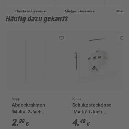
Handwerksservice
Mietgeräteservice
Miettra
Häufig dazu gekauft
Kopp
Kopp
Abdeckrahmen
Schukosteckdose
'Malta' 2-fach
'Malta' 1-fach
arktisweiß
arktisweiß
2
,
4
,
99
49
€
€