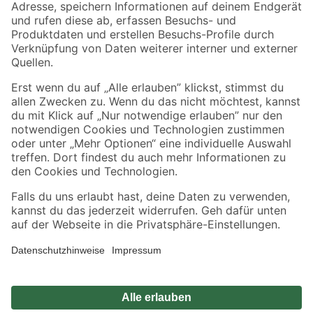
Zahlungsarten
Versandarten
Sicher einkaufen
Jetzt die toom-App herunterladen
Alle Preisangaben in EUR inkl. gesetzl. MwSt.. Die dargestellten Angebote sind unter
Umständen nicht in allen Märkten verfügbar. Die angegebenen Verfügbarkeiten beziehen
sich auf den unter "Mein Markt" ausgewählten toom Baumarkt. Alle Angebote und
Produkte nur solange der Vorrat reicht.
*Paketversand ab 59 € versandkostenfrei, gilt nicht für Artikel mit Speditionsversand, hier
fallen zusätzliche Versandkosten an.
Datenschutz
Privatsphäre
Impressum
AGB
Nutzungsbedingungen
Widerrufsrecht
Vertrag widerrufen