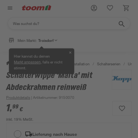
Mein Markt:
Troisdorf
✕
Hier kannst du deinen
, falls er nicht
Markt anpassen
/
Bauen & Renovieren
/
Elektroinstallation
/
Schalterserien
/
Unter
stimmt.
Schalterwippe 'Malta' mit
Abdeckrahmen reinweiß
Produktdetails
| Artikelnummer
:
9150070
1
,
99
€
inkl. 19% MwSt.
Lieferung nach Hause