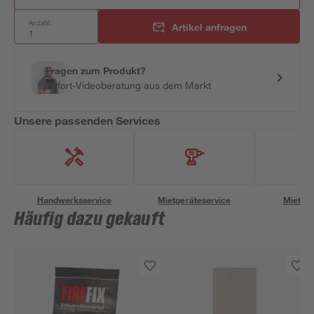
Anzahl:
Artikel anfragen
Fragen zum Produkt?
Sofort-Videoberatung aus dem Markt
Unsere passenden Services
Handwerksservice
Mietgeräteservice
Miettra
Häufig dazu gekauft