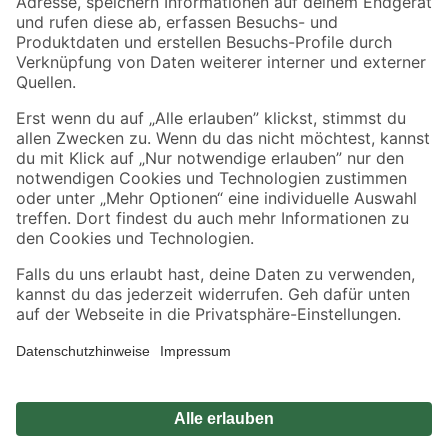
Zahlungsarten
Versandarten
Sicher einkaufen
Jetzt die toom-App herunterladen
Alle Preisangaben in EUR inkl. gesetzl. MwSt.. Die dargestellten Angebote sind unter
Umständen nicht in allen Märkten verfügbar. Die angegebenen Verfügbarkeiten beziehen
sich auf den unter "Mein Markt" ausgewählten toom Baumarkt. Alle Angebote und
Produkte nur solange der Vorrat reicht.
*Paketversand ab 59 € versandkostenfrei, gilt nicht für Artikel mit Speditionsversand, hier
fallen zusätzliche Versandkosten an.
Datenschutz
Privatsphäre
Impressum
AGB
Nutzungsbedingungen
Widerrufsrecht
Vertrag widerrufen