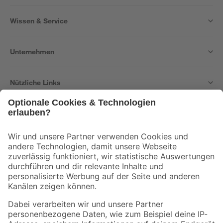
Wissen & Service
Unternehmen
Nützliche Links
Bleib auf dem Laufenden mit unserem Newsletter
Der toom Newsletter: Keine Angebote und Aktionen mehr verpassen!
Zur Newsletter Anmeldung
Folge uns