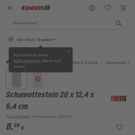
Mein Markt:
Troisdorf
✕
Hier kannst du deinen
, falls er nicht
Markt anpassen
/
Bauen & Renovieren
/
Kamine, Öfen & Zubehör
/
Kaminbedarf, Zube
stimmt.
Schamottestein 20 x 12,4 x
6,4 cm
Produktdetails
| Artikelnummer
:
3200401
8
,
99
€