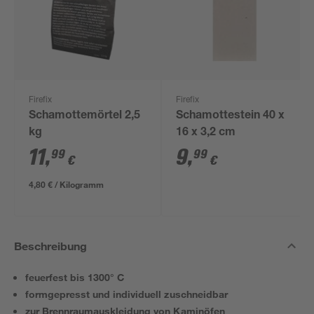
Firefix
Firefix
Schamottemörtel 2,5
Schamottestein 40 x
kg
16 x 3,2 cm
11
,
9
,
99
99
€
€
4,80 € / Kilogramm
Beschreibung
feuerfest bis 1300° C
formgepresst und individuell zuschneidbar
zur Brennraumauskleidung von Kaminöfen