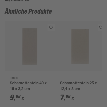
Ähnliche Produkte
Firefix
Schamottestein 40 x
Schamottestein 25 x
16 x 3,2 cm
12,4 x 3 cm
9
,
7
,
99
99
€
€