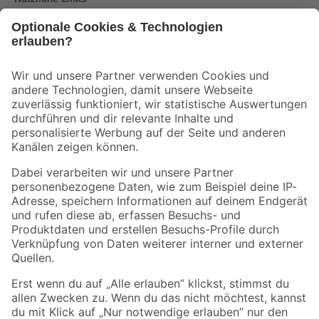
Bleib auf dem Laufenden mit unserem Newsletter
Der toom Newsletter: Keine Angebote und Aktionen mehr verpassen!
Zur Newsletter Anmeldung
Folge uns
Zahlungsarten
Versandarten
Sicher einkaufen
Jetzt die toom-App herunterladen