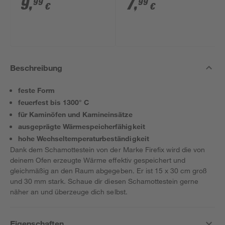
9
,
7
,
99
99
€
€
Beschreibung
feste Form
feuerfest bis 1300° C
für Kaminöfen und Kamineinsätze
ausgeprägte Wärmespeicherfähigkeit
hohe Wechseltemperaturbeständigkeit
Dank dem Schamottestein von der Marke Firefix wird die von
deinem Ofen erzeugte Wärme effektiv gespeichert und
gleichmäßig an den Raum abgegeben. Er ist 15 x 30 cm groß
und 30 mm stark. Schaue dir diesen Schamottestein gerne
näher an und überzeuge dich selbst.
Eigenschaften