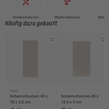
Handwerksservice
Mietgeräteservice
Miettra
Häufig dazu gekauft
Firefix
Schamottestein 40 x
Schamottestein 25 x
16 x 3,2 cm
12,4 x 3 cm