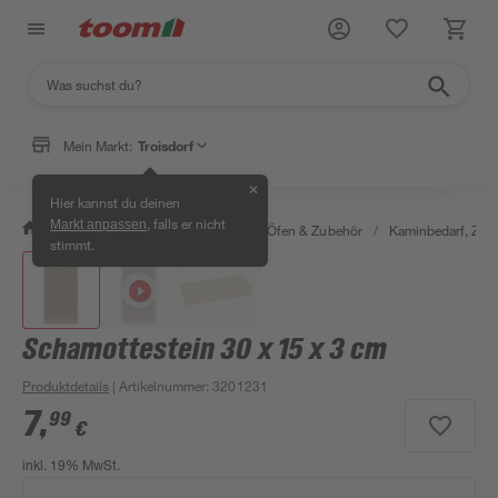
Mein Markt:
Troisdorf
✕
Hier kannst du deinen
, falls er nicht
Markt anpassen
/
Bauen & Renovieren
/
Kamine, Öfen & Zubehör
/
Kaminbedarf, Zube
stimmt.
Schamottestein 30 x 15 x 3 cm
Produktdetails
| Artikelnummer
:
3201231
7
,
99
€
inkl. 19% MwSt.